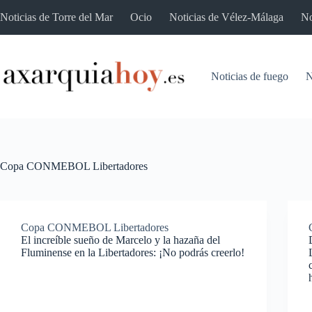
Saltar
Noticias de Torre del Mar
Ocio
Noticias de Vélez-Málaga
No
al
contenido
Noticias de fuego
N
Copa CONMEBOL Libertadores
Copa CONMEBOL Libertadores
El increíble sueño de Marcelo y la hazaña del
Fluminense en la Libertadores: ¡No podrás creerlo!