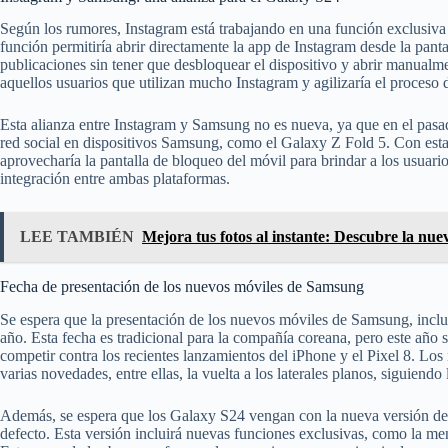
Según los rumores, Instagram está trabajando en una función exclusiv
función permitiría abrir directamente la app de Instagram desde la panta
publicaciones sin tener que desbloquear el dispositivo y abrir manualmen
aquellos usuarios que utilizan mucho Instagram y agilizaría el proceso 
Esta alianza entre Instagram y Samsung no es nueva, ya que en el pasa
red social en dispositivos Samsung, como el Galaxy Z Fold 5. Con est
aprovecharía la pantalla de bloqueo del móvil para brindar a los usuari
integración entre ambas plataformas.
LEE TAMBIÉN
Mejora tus fotos al instante: Descubre la n
Fecha de presentación de los nuevos móviles de Samsung
Se espera que la presentación de los nuevos móviles de Samsung, incluy
año. Esta fecha es tradicional para la compañía coreana, pero este añ
competir contra los recientes lanzamientos del iPhone y el Pixel 8. Lo
varias novedades, entre ellas, la vuelta a los laterales planos, siguien
Además, se espera que los Galaxy S24 vengan con la nueva versión de
defecto. Esta versión incluirá nuevas funciones exclusivas, como la me