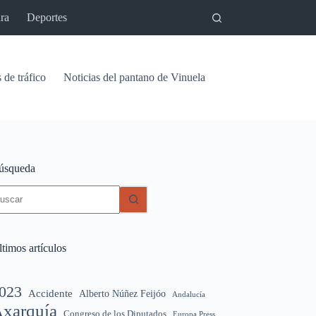
ra
Deportes
 de tráfico
Noticias del pantano de Vinuela
Relaciones
Signif
úsqueda
in
sultados
timos artículos
023
Accidente
Alberto Núñez Feijóo
Andalucía
xarquía
Congreso de los Diputados
Europa Press