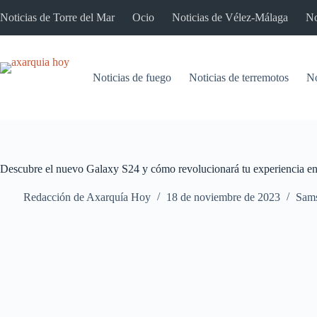
Saltar
Noticias de Torre del Mar
Ocio
Noticias de Vélez-Málaga
No
al
contenido
Noticias de fuego
Noticias de terremotos
No
Descubre el nuevo Galaxy S24 y cómo revolucionará tu experiencia e
Redacción de Axarquía Hoy
18 de noviembre de 2023
Sam