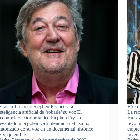
El actor británico Stephen Fry acusa a la
EY se 
inteligencia artificial de ‘robarle’ su voz El
La rec
reconocido actor británico Stephen Fry ha
Ernst
levantado una polémica al denunciar el uso no
revolu
autorizado de su voz en un documental histórico.
empres
Fry, quien fue…
inver