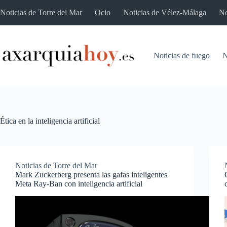
Saltar
Noticias de Torre del Mar
Ocio
Noticias de Vélez-Málaga
No
al
contenido
Noticias de fuego
N
Ética en la inteligencia artificial
Noticias de Torre del Mar
Mark Zuckerberg presenta las gafas inteligentes
Meta Ray-Ban con inteligencia artificial