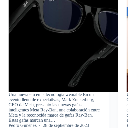
Una nueva era en la tecnología wearable En un
evento lleno de expectativas, Mark Zuckerberg,
CEO de Meta, presentó las nuevas gafas
inteligentes Meta Ray-Ban, una colaboración entre
Meta y la reconocida marca de gafas Ray-Ban.
Estas gafas marcan una…
Pedro Gimenez
28 de septiembre de 2023