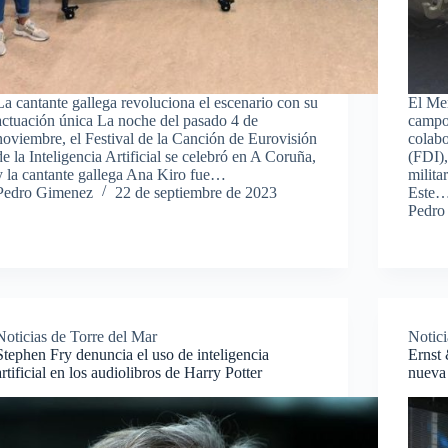
La cantante gallega revoluciona el escenario con su
El Me
actuación única La noche del pasado 4 de
campo 
noviembre, el Festival de la Canción de Eurovisión
colabo
de la Inteligencia Artificial se celebró en A Coruña,
(FDI),
y la cantante gallega Ana Kiro fue…
milita
Pedro Gimenez
22 de septiembre de 2023
Este
Pedro
Noticias de Torre del Mar
Notici
Stephen Fry denuncia el uso de inteligencia
Ernst
artificial en los audiolibros de Harry Potter
nueva 