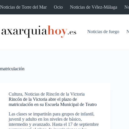
Saltar
Noticias de Torre del Mar
Ocio
Noticias de Vélez-Málaga
No
al
contenido
Noticias de fuego
N
matriculación
Cultura
,
Noticias de Rincón de la Victoria
Rincón de la Victoria abre el plazo de
matriculación en su Escuela Municipal de Teatro
Las clases se impartirán para grupos de infantil,
juvenil y adulto en los niveles de básico,
intermedio y avanzado. Hasta el 17 de septiembre