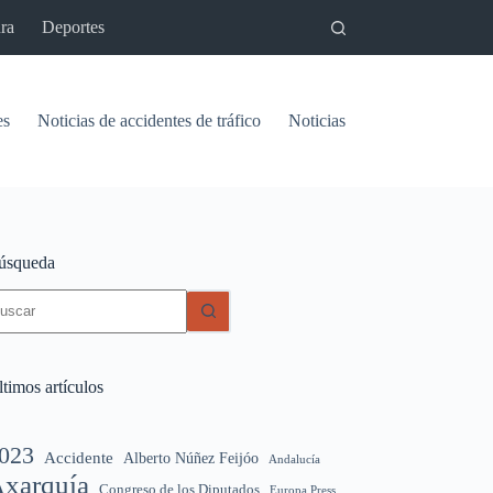
ra
Deportes
es
Noticias de accidentes de tráfico
Noticias del pantano de Vinu
úsqueda
in
sultados
timos artículos
023
Accidente
Alberto Núñez Feijóo
Andalucía
xarquía
Congreso de los Diputados
Europa Press