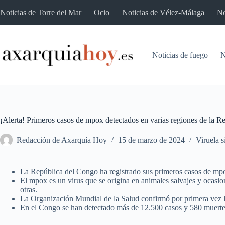
Saltar
Noticias de Torre del Mar
Ocio
Noticias de Vélez-Málaga
No
al
contenido
Noticias de fuego
N
¡Alerta! Primeros casos de mpox detectados en varias regiones de la R
Redacción de Axarquía Hoy
15 de marzo de 2024
Viruela s
La República del Congo ha registrado sus primeros casos de mpox
El mpox es un virus que se origina en animales salvajes y ocasio
otras.
La Organización Mundial de la Salud confirmó por primera vez l
En el Congo se han detectado más de 12.500 casos y 580 muertes 