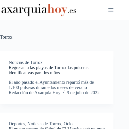
Saltar
al
contenido
Torrox
Noticias de Torrox
Regresan a las playas de Torrox las pulseras
identificativas para los niños
El año pasado el Ayuntamiento repartió más de
1.100 pulseras durante los meses de verano
Redacción de Axarquía Hoy
9 de julio de 2022
Deportes
,
Noticias de Torrox
,
Ocio
El nuevo campo de fútbol de El Morche será un gran