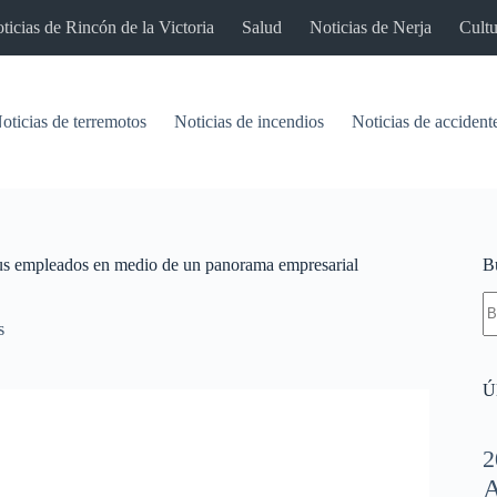
ticias de Rincón de la Victoria
Salud
Noticias de Nerja
Cultu
oticias de terremotos
Noticias de incendios
Noticias de accident
 sus empleados en medio de un panorama empresarial
B
S
re
s
Úl
2
A