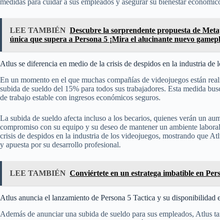
medidas para cuidar a sus empleados y asegurar su bienestar económic
LEE TAMBIÉN
Descubre la sorprendente propuesta de Meta
única que supera a Persona 5 ¡Mira el alucinante nuevo gamep
Atlus se diferencia en medio de la crisis de despidos en la industria de 
En un momento en el que muchas compañías de videojuegos están realiz
subida de sueldo del 15% para todos sus trabajadores. Esta medida busca
de trabajo estable con ingresos económicos seguros.
La subida de sueldo afecta incluso a los becarios, quienes verán un aume
compromiso con su equipo y su deseo de mantener un ambiente laboral p
crisis de despidos en la industria de los videojuegos, mostrando que A
y apuesta por su desarrollo profesional.
LEE TAMBIÉN
Conviértete en un estratega imbatible en Pers
Atlus anuncia el lanzamiento de Persona 5 Tactica y su disponibilida
Además de anunciar una subida de sueldo para sus empleados, Atlus ta