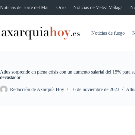
Saltar
Noticias de Torre del Mar
Ocio
Noticias de Vélez-Málaga
No
al
contenido
Noticias de fuego
N
Atlus sorprende en plena crisis con un aumento salarial del 15% para
devastador
Redacción de Axarquía Hoy
16 de noviembre de 2023
Atlu