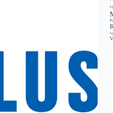
Fú
Pa
R
Se
V