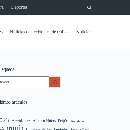
ra
Deportes
es
Noticias de accidentes de tráfico
Noticias del pantano de Vinu
úsqueda
in
sultados
timos artículos
023
Accidente
Alberto Núñez Feijóo
Andalucía
xarquía
Congreso de los Diputados
Europa Press