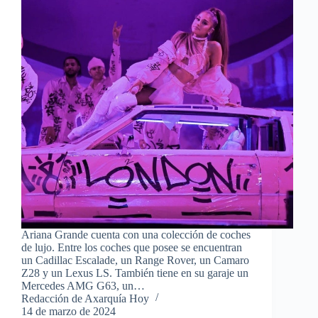
Ariana Grande cuenta con una colección de coches
de lujo. Entre los coches que posee se encuentran
un Cadillac Escalade, un Range Rover, un Camaro
Z28 y un Lexus LS. También tiene en su garaje un
Mercedes AMG G63, un…
Redacción de Axarquía Hoy
14 de marzo de 2024