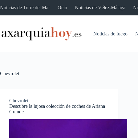
Saltar
Noticias de Torre del Mar
Ocio
Noticias de Vélez-Málaga
No
al
contenido
Noticias de fuego
N
Chevrolet
Chevrolet
Descubre la lujosa colección de coches de Ariana
Grande