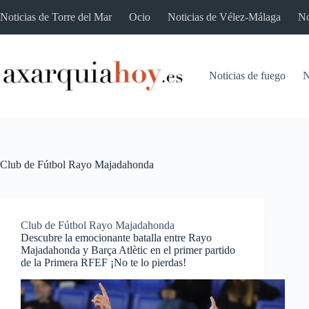
Saltar
Noticias de Torre del Mar
Ocio
Noticias de Vélez-Málaga
No
al
contenido
Noticias de fuego
N
Club de Fútbol Rayo Majadahonda
Club de Fútbol Rayo Majadahonda
Descubre la emocionante batalla entre Rayo
Majadahonda y Barça Atlètic en el primer partido
de la Primera RFEF ¡No te lo pierdas!