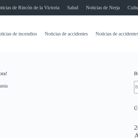
ticias de Rincón de la Victoria
Salud
Noticias de Nerja
Cultu
ticias de incendios
Noticias de accidentes
Noticias de accidentes
ora!
B
S
ania
re
Úl
2
A