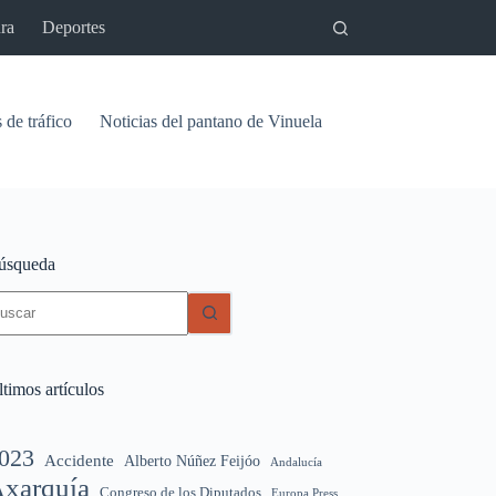
ra
Deportes
 de tráfico
Noticias del pantano de Vinuela
Relaciones
Signif
úsqueda
in
sultados
timos artículos
023
Accidente
Alberto Núñez Feijóo
Andalucía
xarquía
Congreso de los Diputados
Europa Press