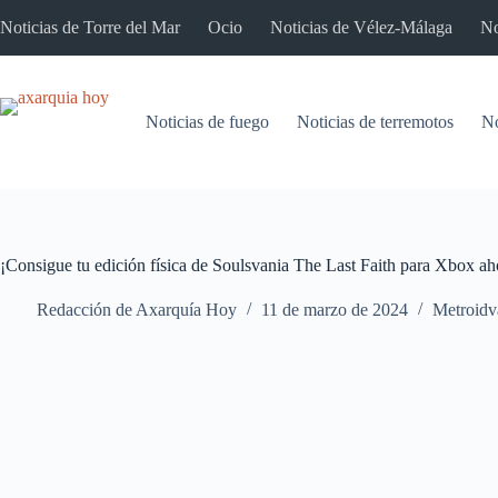
Saltar
Noticias de Torre del Mar
Ocio
Noticias de Vélez-Málaga
No
al
contenido
Noticias de fuego
Noticias de terremotos
No
¡Consigue tu edición física de Soulsvania The Last Faith para Xbox ah
Redacción de Axarquía Hoy
11 de marzo de 2024
Metroidv