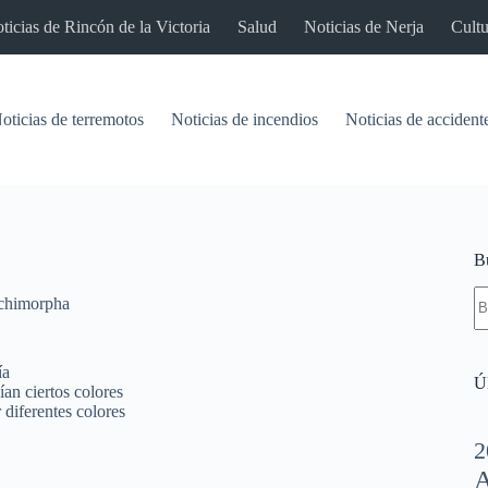
ticias de Rincón de la Victoria
Salud
Noticias de Nerja
Cultu
oticias de terremotos
Noticias de incendios
Noticias de accident
B
S
chimorpha
re
ía
Úl
ían ciertos colores
 diferentes colores
2
A