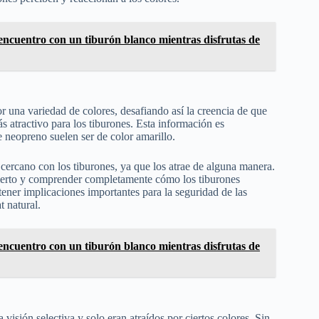
encuentro con un tiburón blanco mientras disfrutas de
or una variedad de colores, desafiando así la creencia de que
más atractivo para los tiburones. Esta información es
e neopreno suelen ser de color amarillo.
 cercano con los tiburones, ya que los atrae de alguna manera.
 cierto y comprender completamente cómo los tiburones
tener implicaciones importantes para la seguridad de las
t natural.
encuentro con un tiburón blanco mientras disfrutas de
visión selectiva y solo eran atraídos por ciertos colores. Sin