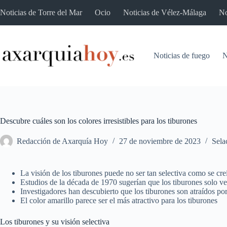
Saltar
Noticias de Torre del Mar
Ocio
Noticias de Vélez-Málaga
No
al
contenido
Noticias de fuego
N
Descubre cuáles son los colores irresistibles para los tiburones
Redacción de Axarquía Hoy
27 de noviembre de 2023
Sela
La visión de los tiburones puede no ser tan selectiva como se cre
Estudios de la década de 1970 sugerían que los tiburones solo ve
Investigadores han descubierto que los tiburones son atraídos por
El color amarillo parece ser el más atractivo para los tiburones
Los tiburones y su visión selectiva