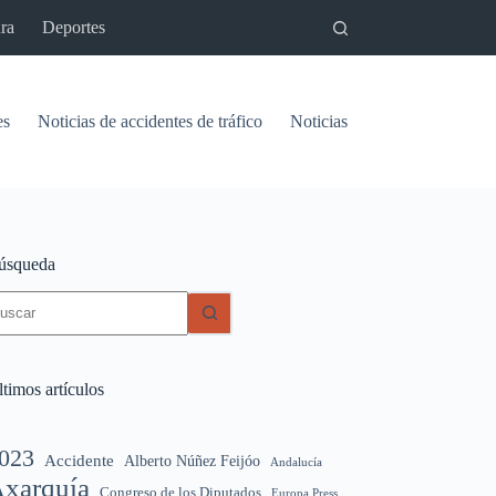
ra
Deportes
es
Noticias de accidentes de tráfico
Noticias del pantano de Vinu
úsqueda
in
sultados
timos artículos
023
Accidente
Alberto Núñez Feijóo
Andalucía
xarquía
Congreso de los Diputados
Europa Press