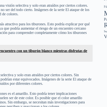
a visión selectiva y solo eran atraídos por ciertos colores.
Fú
o ser del todo cierto. Imágenes de la serie El ataque de los
d de colores.
Pa
R
ás atractivo para los tiburones. Esto podría explicar por qué
, ya que podría aumentar el riesgo de un encuentro cercano
Se
igación para comprender completamente cómo los tiburones
V
encuentro con un tiburón blanco mientras disfrutas de
electiva y solo eran atraídos por ciertos colores. Sin
 podrían estar equivocados. Imágenes de la serie El ataque de
raídos por diferentes colores.
ones es el amarillo. Esto podría tener implicaciones
elen ser de este color. Es posible que el color amarillo
nos. Sin embargo, se necesitan más investigaciones para
es perciben y reaccionan a los colores.