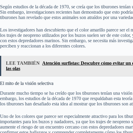
Según estudios de la década de 1970, se creía que los tiburones tenían un
Sin embargo, investigaciones recientes han demostrado que esto podría n
tiburones han revelado que estos animales son atraídos por una varieda
Los investigadores han descubierto que el color amarillo parece ser el m
los trajes de neopreno utilizados por los buzos suelen ser de este color
con estos depredadores marinos. Sin embargo, se necesita más invest
perciben y reaccionan a los diferentes colores.
LEE TAMBIÉN
Atención surfistas: Descubre cómo evitar un 
las olas
El mito de la visión selectiva
Durante mucho tiempo se ha creído que los tiburones tenían una visión s
embargo, los estudios de la década de 1970 que respaldaban esta teoría
los tiburones han desafiado esta idea al mostrar que los tiburones son at
Uno de los colores que parece ser especialmente atractivo para los tibur
importantes para los buzos y nadadores, ya que los trajes de neopreno su
aumente el riesgo de un encuentro cercano con estos depredadores mari
confirmar estos hallazgos y comprender completamente cómo los tiburon