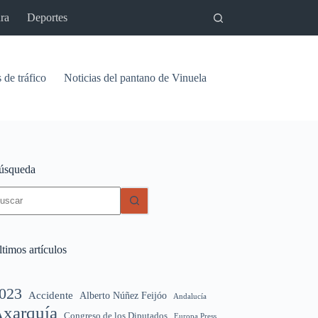
ra
Deportes
 de tráfico
Noticias del pantano de Vinuela
Relaciones
Signif
úsqueda
in
sultados
timos artículos
023
Accidente
Alberto Núñez Feijóo
Andalucía
xarquía
Congreso de los Diputados
Europa Press