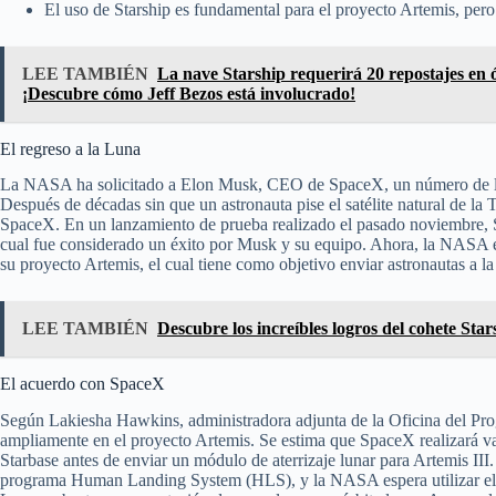
El uso de Starship es fundamental para el proyecto Artemis, pero
LEE TAMBIÉN
La nave Starship requerirá 20 repostajes en 
¡Descubre cómo Jeff Bezos está involucrado!
El regreso a la Luna
La NASA ha solicitado a Elon Musk, CEO de SpaceX, un número de lan
Después de décadas sin que un astronauta pise el satélite natural de la
SpaceX. En un lanzamiento de prueba realizado el pasado noviembre, Star
cual fue considerado un éxito por Musk y su equipo. Ahora, la NASA est
su proyecto Artemis, el cual tiene como objetivo enviar astronautas a l
LEE TAMBIÉN
Descubre los increíbles logros del cohete Sta
El acuerdo con SpaceX
Según Lakiesha Hawkins, administradora adjunta de la Oficina del Pro
ampliamente en el proyecto Artemis. Se estima que SpaceX realizará v
Starbase antes de enviar un módulo de aterrizaje lunar para Artemis III
programa Human Landing System (HLS), y la NASA espera utilizar el s