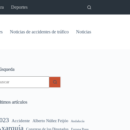
ra
Deportes
es
Noticias de accidentes de tráfico
Noticias del pantano de Vinu
úsqueda
in
sultados
timos artículos
023
Accidente
Alberto Núñez Feijóo
Andalucía
xarquía
Congreso de los Diputados
Europa Press