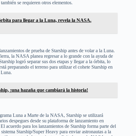
 también se requieren otros elementos.
órbita para llegar a la Luna, revela la NASA.
zamientos de prueba de Starship antes de volar a la Luna.
 Tierra, la NASA planea regresar a lo grande con la ayuda de
ship logró separar sus dos etapas y llegar a la órbita, lo
á preparando el terreno para utilizar el cohete Starship en
a Luna.
rship, ¡una hazaña que cambiará la historia!
grama Luna a Marte de la NASA, Starship se utilizará
arios despegues desde su plataforma de lanzamiento en
. El acuerdo para los lanzamientos de Starship forma parte del
istema Starship/Super Heavy para enviar astronautas a la