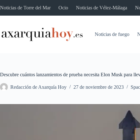
Saltar
Noticias de Torre del Mar
Ocio
Noticias de Vélez-Málaga
No
al
contenido
Noticias de fuego
N
Descubre cuántos lanzamientos de prueba necesita Elon Musk para ll
Redacción de Axarquía Hoy
27 de noviembre de 2023
Spa