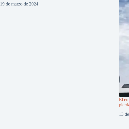
19 de marzo de 2024
El em
pierd
13 d