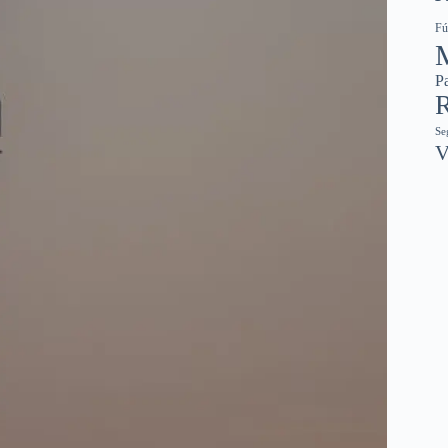
Fú
Pa
R
Se
V