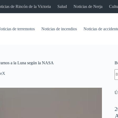
ticias de Rincón de la Victoria
Salud
Noticias de Nerja
Cultu
oticias de terremotos
Noticias de incendios
Noticias de accident
evarnos a la Luna según la NASA
B
S
ceX
re
Úl
2
A