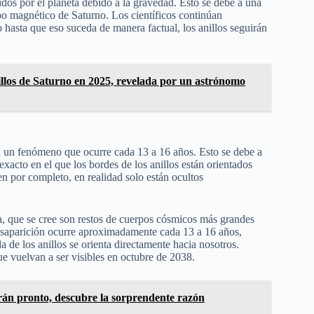
os por el planeta debido a la gravedad. Esto se debe a una
mpo magnético de Saturno. Los científicos continúan
o hasta que eso suceda de manera factual, los anillos seguirán
nillos de Saturno en 2025, revelada por un astrónomo
 a un fenómeno que ocurre cada 13 a 16 años. Esto se debe a
exacto en el que los bordes de los anillos están orientados
n por completo, en realidad solo están ocultos
a, que se cree son restos de cuerpos cósmicos más grandes
desaparición ocurre aproximadamente cada 13 a 16 años,
a de los anillos se orienta directamente hacia nosotros.
ue vuelvan a ser visibles en octubre de 2038.
erán pronto, descubre la sorprendente razón