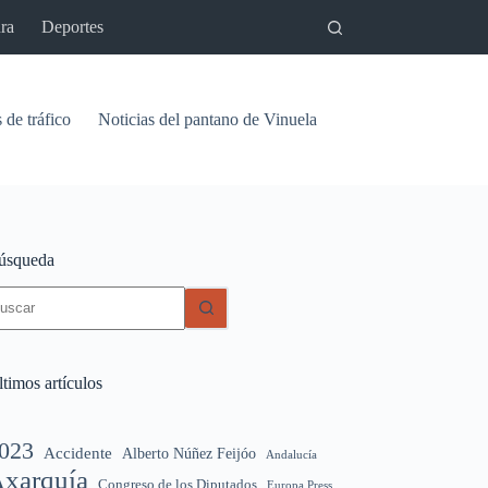
ra
Deportes
 de tráfico
Noticias del pantano de Vinuela
Relaciones
Signif
úsqueda
in
sultados
timos artículos
023
Accidente
Alberto Núñez Feijóo
Andalucía
xarquía
Congreso de los Diputados
Europa Press