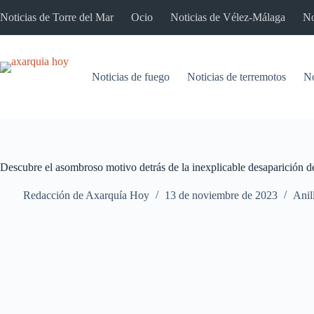
Saltar
Noticias de Torre del Mar
Ocio
Noticias de Vélez-Málaga
No
al
contenido
Noticias de fuego
Noticias de terremotos
No
Descubre el asombroso motivo detrás de la inexplicable desaparición de
Redacción de Axarquía Hoy
13 de noviembre de 2023
Anil