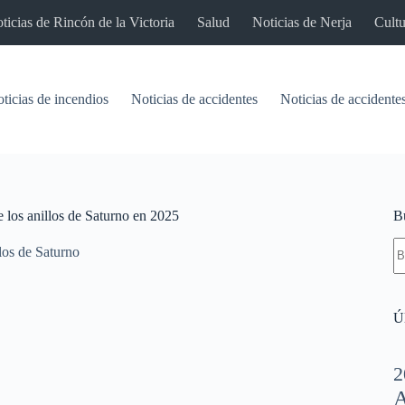
ticias de Rincón de la Victoria
Salud
Noticias de Nerja
Cultu
ticias de incendios
Noticias de accidentes
Noticias de accidentes
 los anillos de Saturno en 2025
B
S
los de Saturno
re
Úl
2
A