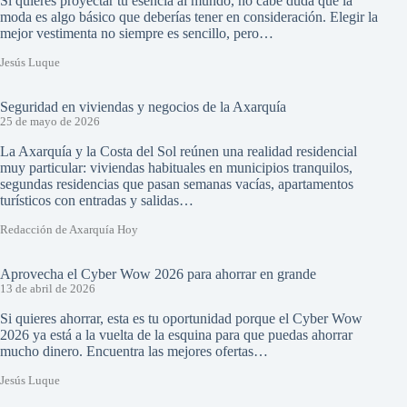
Si quieres proyectar tu esencia al mundo, no cabe duda que la
moda es algo básico que deberías tener en consideración. Elegir la
mejor vestimenta no siempre es sencillo, pero…
Jesús Luque
Seguridad en viviendas y negocios de la Axarquía
25 de mayo de 2026
La Axarquía y la Costa del Sol reúnen una realidad residencial
muy particular: viviendas habituales en municipios tranquilos,
segundas residencias que pasan semanas vacías, apartamentos
turísticos con entradas y salidas…
Redacción de Axarquía Hoy
Aprovecha el Cyber Wow 2026 para ahorrar en grande
13 de abril de 2026
Si quieres ahorrar, esta es tu oportunidad porque el Cyber Wow
2026 ya está a la vuelta de la esquina para que puedas ahorrar
mucho dinero. Encuentra las mejores ofertas…
Jesús Luque