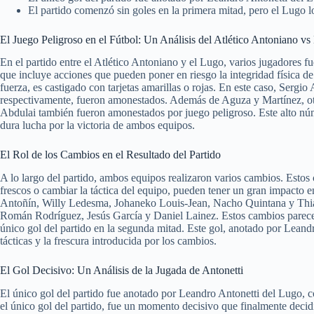
El partido comenzó sin goles en la primera mitad, pero el Lugo lo
El Juego Peligroso en el Fútbol: Un Análisis del Atlético Antoniano v
En el partido entre el Atlético Antoniano y el Lugo, varios jugadores f
que incluye acciones que pueden poner en riesgo la integridad física d
fuerza, es castigado con tarjetas amarillas o rojas. En este caso, Serg
respectivamente, fueron amonestados. Además de Aguza y Martínez, ot
Abdulai también fueron amonestados por juego peligroso. Este alto número
dura lucha por la victoria de ambos equipos.
El Rol de los Cambios en el Resultado del Partido
A lo largo del partido, ambos equipos realizaron varios cambios. Esto
frescos o cambiar la táctica del equipo, pueden tener un gran impacto en
Antoñín, Willy Ledesma, Johaneko Louis-Jean, Nacho Quintana y Thiag
Román Rodríguez, Jesús García y Daniel Lainez. Estos cambios parecen
único gol del partido en la segunda mitad. Este gol, anotado por Leandr
tácticas y la frescura introducida por los cambios.
El Gol Decisivo: Un Análisis de la Jugada de Antonetti
El único gol del partido fue anotado por Leandro Antonetti del Lugo, c
el único gol del partido, fue un momento decisivo que finalmente decidi