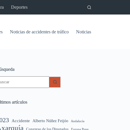
ra
Deportes
es
Noticias de accidentes de tráfico
Noticias del pantano de Vinu
úsqueda
in
sultados
timos artículos
023
Accidente
Alberto Núñez Feijóo
Andalucía
xarquía
Congreso de los Diputados
Europa Press