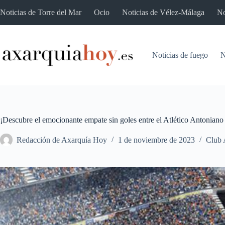
Saltar
Noticias de Torre del Mar
Ocio
Noticias de Vélez-Málaga
No
al
contenido
Noticias de fuego
N
¡Descubre el emocionante empate sin goles entre el Atlético Antoniano
Redacción de Axarquía Hoy
1 de noviembre de 2023
Club 