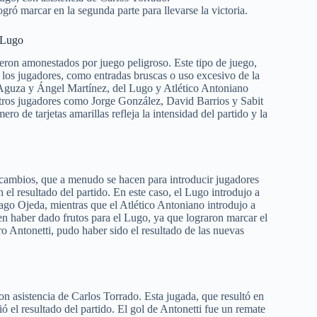
gró marcar en la segunda parte para llevarse la victoria.
s Lugo
ueron amonestados por juego peligroso. Este tipo de juego,
e los jugadores, como entradas bruscas o uso excesivo de la
io Aguza y Ángel Martínez, del Lugo y Atlético Antoniano
ros jugadores como Jorge González, David Barrios y Sabit
 de tarjetas amarillas refleja la intensidad del partido y la
s cambios, que a menudo se hacen para introducir jugadores
 el resultado del partido. En este caso, el Lugo introdujo a
o Ojeda, mientras que el Atlético Antoniano introdujo a
 haber dado frutos para el Lugo, ya que lograron marcar el
o Antonetti, pudo haber sido el resultado de las nuevas
on asistencia de Carlos Torrado. Esta jugada, que resultó en
ó el resultado del partido. El gol de Antonetti fue un remate