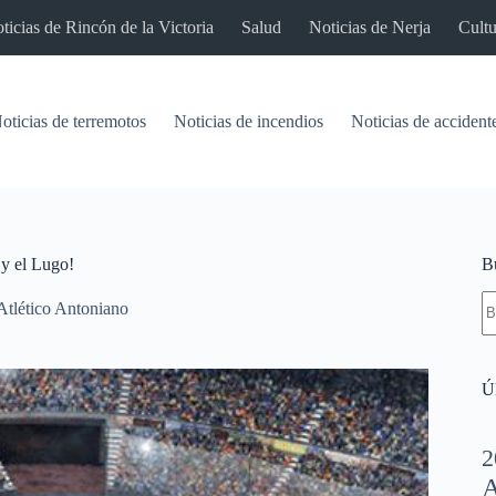
ticias de Rincón de la Victoria
Salud
Noticias de Nerja
Cultu
oticias de terremotos
Noticias de incendios
Noticias de accident
 y el Lugo!
B
S
Atlético Antoniano
re
Úl
2
A