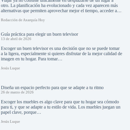
Viajar ya no consiste únicamente en desplazarse de un lugar a
otro. La planificación ha evolucionado y cada vez aparecen más
alternativas que permiten aprovechar mejor el tiempo, acceder a…
Redacción de Axarquía Hoy
Guía práctica para elegir un buen televisor
13 de abril de 2026
Escoger un buen televisor es una decisión que no se puede tomar
a la ligera, especialmente si quieres disfrutar de la mejor calidad de
imagen en tu hogar. Para tomar…
Jesús Luque
Diseña un espacio perfecto para que se adapte a tu ritmo
26 de marzo de 2026
Escoger los muebles es algo clave para que tu hogar sea cómodo
para ti, y que se adapte a tu estilo de vida. Los muebles juegan un
papel clave, porque…
Jesús Luque