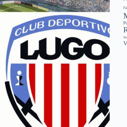
Fú
Pa
R
Se
V