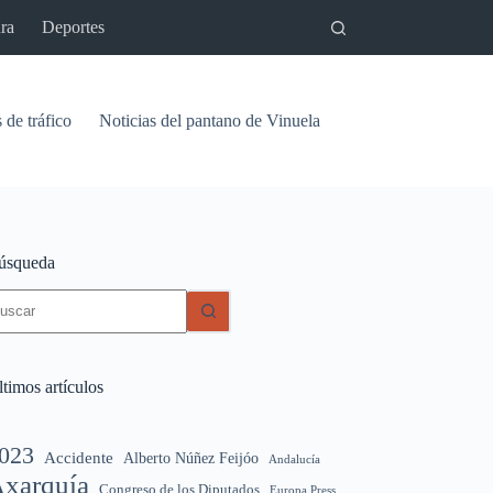
ra
Deportes
 de tráfico
Noticias del pantano de Vinuela
Relaciones
Signif
úsqueda
in
sultados
timos artículos
023
Accidente
Alberto Núñez Feijóo
Andalucía
xarquía
Congreso de los Diputados
Europa Press