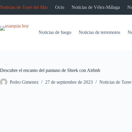
Saltar
Noticias de Torre del Mar
Ocio
Noticias de Vélez-Málaga
No
al
contenido
Noticias de fuego
Noticias de terremotos
No
Descubre el encanto del pantano de Shrek con Airbnb
Pedro Gimenez
27 de septiembre de 2023
Noticias de Torre