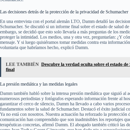
Las decisiones detrás de la protección de la privacidad de Schumacher
En una entrevista con el portal alemán LTO, Damm detalló las decision
Schumacher. Se discutió si un informe final sobre el estado de salud d
embargo, se decidió que esto solo llevaría a más preguntas de los medio
proteger la intimidad. Los medios, una y otra vez, preguntarían: ¿Y có
mensaje. Y si luego quisiéramos tomar medidas contra esta información
voluntaria que habríamos hecho, explicó Damm.
LEE TAMBIÉN
Descubre la verdad oculta sobre el estado d
final
La presión mediática y las medidas legales
Damm también habló sobre la intensa presión mediática que siguió al 
numerosos periodistas y fotógrafos esperando información frente al hos
garantizar el cerco de silencio, Damm ha llevado a cabo varios proceso
fundamentos sobre la salud de Schumacher. Destacó el éxito judicial con
Ya no está con nosotros. Nuestra actuación ha reforzado la protección
comunicación han comprendido que son inadmisibles los reportajes qu
terapéuticas concretas, afirmó Damm. El abogado también criticó las de
como Jean Todt y Georg Gänswein, que han dado pie a especulaciones 