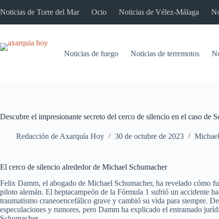
Saltar
Noticias de Torre del Mar
Ocio
Noticias de Vélez-Málaga
No
al
contenido
Noticias de fuego
Noticias de terremotos
No
Descubre el impresionante secreto del cerco de silencio en el caso de 
Redacción de Axarquía Hoy
30 de octubre de 2023
Michae
El cerco de silencio alrededor de Michael Schumacher
Felix Damm, el abogado de Michael Schumacher, ha revelado cómo funci
piloto alemán. El heptacampeón de la Fórmula 1 sufrió un accidente hac
traumatismo craneoencefálico grave y cambió su vida para siempre. Des
especulaciones y rumores, pero Damm ha explicado el entramado jurídi
Schumacher.