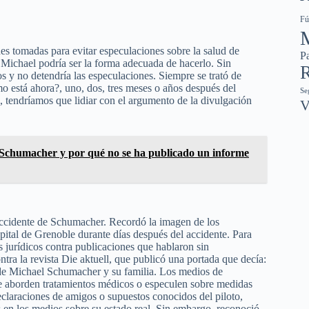
Fú
es tomadas para evitar especulaciones sobre la salud de
Pa
e Michael podría ser la forma adecuada de hacerlo. Sin
R
s y no detendría las especulaciones. Siempre se trató de
mo está ahora?, uno, dos, tres meses o años después del
Se
, tendríamos que lidiar con el argumento de la divulgación
V
e Schumacher y por qué no se ha publicado un informe
accidente de Schumacher. Recordó la imagen de los
pital de Grenoble durante días después del accidente. Para
s jurídicos contra publicaciones que hablaron sin
tra la revista Die aktuell, que publicó una portada que decía:
 de Michael Schumacher y su familia. Los medios de
e aborden tratamientos médicos o especulen sobre medidas
claraciones de amigos o supuestos conocidos del piloto,
en los medios sobre su estado real. Sin embargo, reconoció