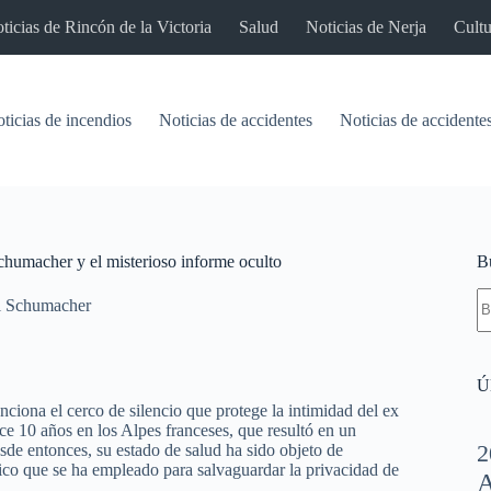
ticias de Rincón de la Victoria
Salud
Noticias de Nerja
Cultu
ticias de incendios
Noticias de accidentes
Noticias de accidentes
Schumacher y el misterioso informe oculto
B
S
l Schumacher
re
Úl
ona el cerco de silencio que protege la intimidad del ex
e 10 años en los Alpes franceses, que resultó en un
2
de entonces, su estado de salud ha sido objeto de
co que se ha empleado para salvaguardar la privacidad de
A