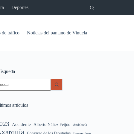
ra
Deportes
 de tráfico
Noticias del pantano de Vinuela
Relaciones
Signif
úsqueda
in
sultados
timos artículos
023
Accidente
Alberto Núñez Feijóo
Andalucía
xarquía
Congreso de los Diputados
Europa Press