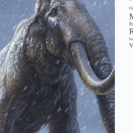
Fú
Pa
R
Se
V