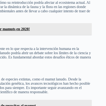
ómo su reintroducción podría afectar al ecosistema actual. Al
rar la dinámica de la fauna y la flora en las regiones donde
mbientales antes de llevar a cabo cualquier intento de traer de
ar mamuts en 2028!
ente en lo que respecta a la intervención humana en la
anudo podría abrir un debate sobre los límites de la ciencia y
cido. Es fundamental abordar estos desafíos éticos de manera
n de especies extintas, como el mamut lanudo. Desde la
lación genética, los avances tecnológicos han hecho posible
didos para siempre. Es importante seguir avanzando en el
 científico de manera responsable.
d de resucitar al mamut