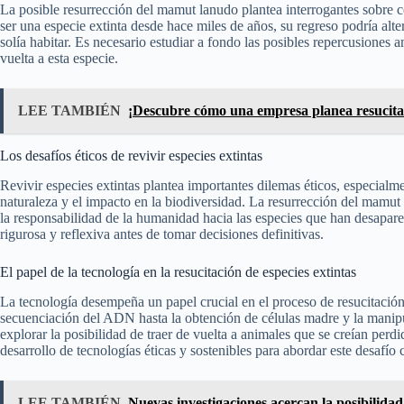
La posible resurrección del mamut lanudo plantea interrogantes sobre c
ser una especie extinta desde hace miles de años, su regreso podría alte
solía habitar. Es necesario estudiar a fondo las posibles repercusiones a
vuelta a esta especie.
LEE TAMBIÉN
¡Descubre cómo una empresa planea resucit
Los desafíos éticos de revivir especies extintas
Revivir especies extintas plantea importantes dilemas éticos, especialm
naturaleza y el impacto en la biodiversidad. La resurrección del mamut l
la responsabilidad de la humanidad hacia las especies que han desapare
rigurosa y reflexiva antes de tomar decisiones definitivas.
El papel de la tecnología en la resucitación de especies extintas
La tecnología desempeña un papel crucial en el proceso de resucitació
secuenciación del ADN hasta la obtención de células madre y la manipu
explorar la posibilidad de traer de vuelta a animales que se creían per
desarrollo de tecnologías éticas y sostenibles para abordar este desafío
LEE TAMBIÉN
Nuevas investigaciones acercan la posibilida