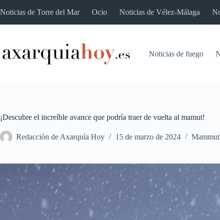
Saltar
Noticias de Torre del Mar
Ocio
Noticias de Vélez-Málaga
No
al
contenido
Noticias de fuego
N
¡Descubre el increíble avance que podría traer de vuelta al mamut!
Redacción de Axarquía Hoy
15 de marzo de 2024
Mammuth