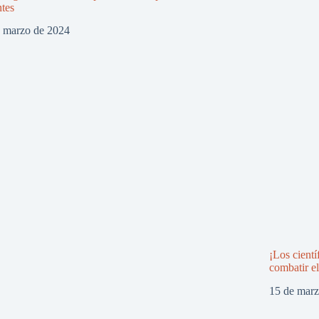
ntes
e marzo de 2024
¡Los cientí
combatir e
15 de mar