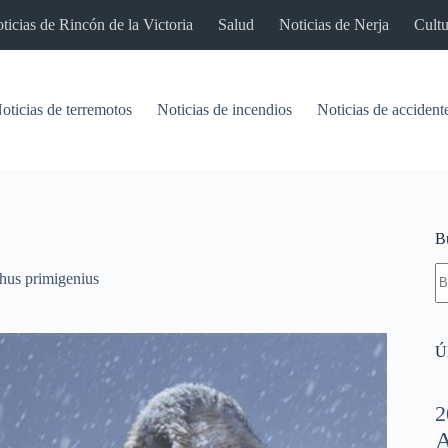
ticias de Rincón de la Victoria
Salud
Noticias de Nerja
Cultu
oticias de terremotos
Noticias de incendios
Noticias de accident
B
S
us primigenius
re
Úl
2
A