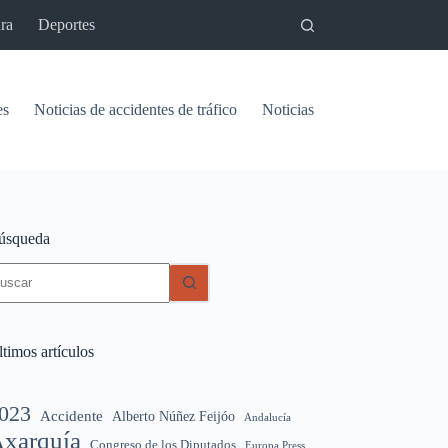
ra
Deportes
es
Noticias de accidentes de tráfico
Noticias del pantano de Vinu
úsqueda
in
sultados
timos artículos
023
Accidente
Alberto Núñez Feijóo
Andalucía
xarquía
Congreso de los Diputados
Europa Press