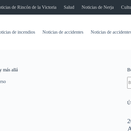
ticias de Rincón de la Victoria
Salud
Noticias de Nerja
Cultu
ticias de incendios
Noticias de accidentes
Noticias de accidentes
y más allá
B
S
rso
re
Úl
2
A