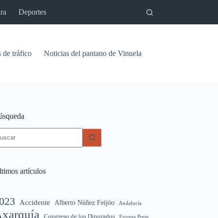
ra
Deportes
 de tráfico
Noticias del pantano de Vinuela
Relaciones
Signif
úsqueda
in
sultados
timos artículos
023
Accidente
Alberto Núñez Feijóo
Andalucía
xarquía
Congreso de los Diputados
Europa Press