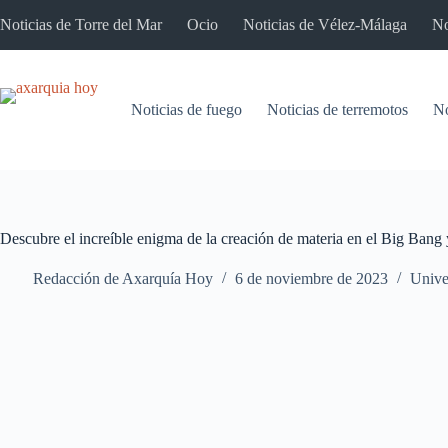
Saltar
Noticias de Torre del Mar
Ocio
Noticias de Vélez-Málaga
No
al
contenido
Noticias de fuego
Noticias de terremotos
No
Descubre el increíble enigma de la creación de materia en el Big Bang 
Redacción de Axarquía Hoy
6 de noviembre de 2023
Unive