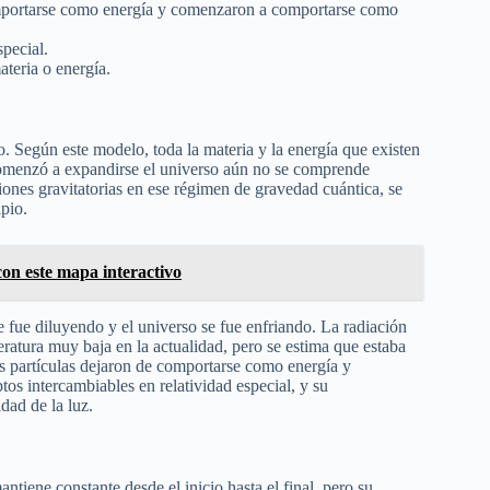
comportarse como energía y comenzaron a comportarse como
special.
teria o energía.
. Según este modelo, toda la materia y la energía que existen
e comenzó a expandirse el universo aún no se comprende
iones gravitatorias en ese régimen de gravedad cuántica, se
ipio.
on este mapa interactivo
 fue diluyendo y el universo se fue enfriando. La radiación
ratura muy baja en la actualidad, pero se estima que estaba
as partículas dejaron de comportarse como energía y
s intercambiables en relatividad especial, y su
ad de la luz.
ntiene constante desde el inicio hasta el final, pero su