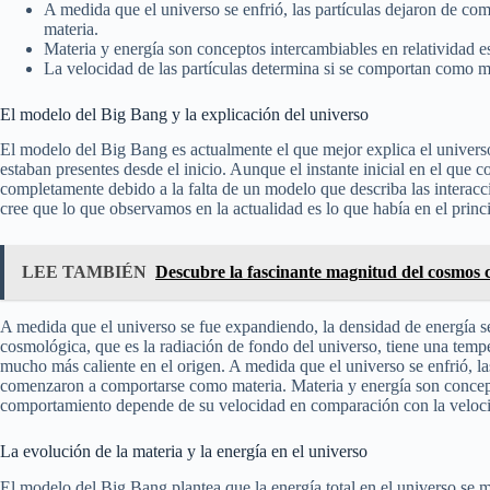
A medida que el universo se enfrió, las partículas dejaron de 
materia.
Materia y energía son conceptos intercambiables en relatividad e
La velocidad de las partículas determina si se comportan como ma
El modelo del Big Bang y la explicación del universo
El modelo del Big Bang es actualmente el que mejor explica el universo
estaban presentes desde el inicio. Aunque el instante inicial en el qu
completamente debido a la falta de un modelo que describa las interacc
cree que lo que observamos en la actualidad es lo que había en el princ
LEE TAMBIÉN
Descubre la fascinante magnitud del cosmos c
A medida que el universo se fue expandiendo, la densidad de energía se
cosmológica, que es la radiación de fondo del universo, tiene una tempe
mucho más caliente en el origen. A medida que el universo se enfrió, l
comenzaron a comportarse como materia. Materia y energía son concepto
comportamiento depende de su velocidad en comparación con la velocid
La evolución de la materia y la energía en el universo
El modelo del Big Bang plantea que la energía total en el universo se ma