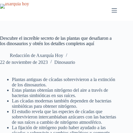
Saltar
al
contenido
Descubre el increíble secreto de las plantas que desafiaron a
los dinosaurios y obtén los detalles completos aquí
Redacción de Axarquía Hoy
22 de noviembre de 2023
Dinosaurio
Plantas antiguas de cícadas sobrevivieron a la extinción
de los dinosaurios.
Estas plantas obtenían nitrógeno del aire a través de
bacterias simbióticas en sus raíces.
Las cícadas modernas también dependen de bacterias
simbióticas para obtener nitrógeno.
El estudio revela que las especies de cícadas que
sobrevivieron intercambiaban azúcares con las bacterias
de sus raíces a cambio de nitrógeno atmosférico.
La fijación de nitrógeno pudo haber ayudado a las
cícadas a sobrevivir a cambios climáticos y competir