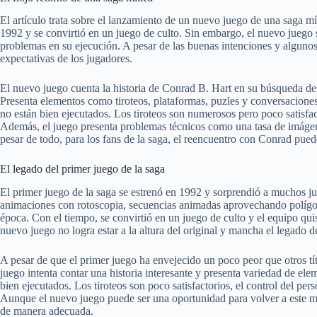
El artículo trata sobre el lanzamiento de un nuevo juego de una saga mí
1992 y se convirtió en un juego de culto. Sin embargo, el nuevo juego s
problemas en su ejecución. A pesar de las buenas intenciones y algunos a
expectativas de los jugadores.
El nuevo juego cuenta la historia de Conrad B. Hart en su búsqueda de
Presenta elementos como tiroteos, plataformas, puzles y conversacione
no están bien ejecutados. Los tiroteos son numerosos pero poco satisfac
Además, el juego presenta problemas técnicos como una tasa de imágen
pesar de todo, para los fans de la saga, el reencuentro con Conrad pued
El legado del primer juego de la saga
El primer juego de la saga se estrenó en 1992 y sorprendió a muchos j
animaciones con rotoscopia, secuencias animadas aprovechando polígono
época. Con el tiempo, se convirtió en un juego de culto y el equipo qu
nuevo juego no logra estar a la altura del original y mancha el legado de
A pesar de que el primer juego ha envejecido un poco peor que otros tít
juego intenta contar una historia interesante y presenta variedad de el
bien ejecutados. Los tiroteos son poco satisfactorios, el control del pe
Aunque el nuevo juego puede ser una oportunidad para volver a este m
de manera adecuada.