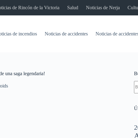
ticias de Rincón de la Victoria
Salud
Noticias de Nerja
Cultu
ticias de incendios
Noticias de accidentes
Noticias de accidentes
de una saga legendaria!
B
S
oids
re
Úl
2
A