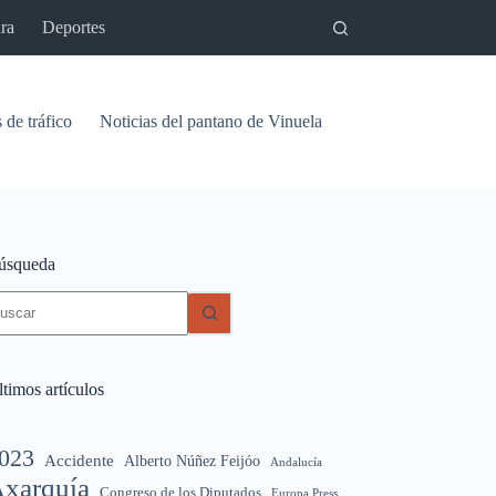
ra
Deportes
 de tráfico
Noticias del pantano de Vinuela
Relaciones
Signif
úsqueda
in
sultados
timos artículos
023
Accidente
Alberto Núñez Feijóo
Andalucía
xarquía
Congreso de los Diputados
Europa Press