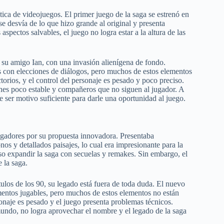
tica de videojuegos. El primer juego de la saga se estrenó en
e desvía de lo que hizo grande al original y presenta
spectos salvables, el juego no logra estar a la altura de las
 su amigo Ian, con una invasión alienígena de fondo.
s con elecciones de diálogos, pero muchos de estos elementos
torios, y el control del personaje es pesado y poco preciso.
es poco estable y compañeros que no siguen al jugador. A
e ser motivo suficiente para darle una oportunidad al juego.
ugadores por su propuesta innovadora. Presentaba
s y detallados paisajes, lo cual era impresionante para la
iso expandir la saga con secuelas y remakes. Sin embargo, el
 la saga.
ulos de los 90, su legado está fuera de toda duda. El nuevo
ementos jugables, pero muchos de estos elementos no están
rsonaje es pesado y el juego presenta problemas técnicos.
undo, no logra aprovechar el nombre y el legado de la saga