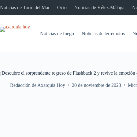
Saltar
Noticias de Torre del Mar
Ocio
Noticias de Vélez-Málaga
No
al
contenido
Noticias de fuego
Noticias de terremotos
No
¡Descubre el sorprendente regreso de Flashback 2 y revive la emoción 
Redacción de Axarquía Hoy
20 de noviembre de 2023
Micr