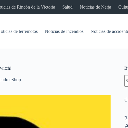
ticias de Rincón de la Victoria
Salud
Noticias de Nerja
Cultu
oticias de terremotos
Noticias de incendios
Noticias de accident
witch!
B
S
endo eShop
re
Úl
2
A