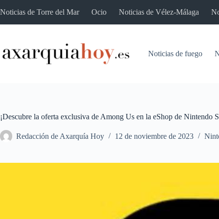
Saltar
Noticias de Torre del Mar
Ocio
Noticias de Vélez-Málaga
No
al
contenido
Noticias de fuego
N
¡Descubre la oferta exclusiva de Among Us en la eShop de Nintendo S
Redacción de Axarquía Hoy
12 de noviembre de 2023
Nint