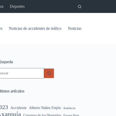
ra
Deportes
es
Noticias de accidentes de tráfico
Noticias del pantano de Vinu
úsqueda
in
sultados
timos artículos
023
Accidente
Alberto Núñez Feijóo
Andalucía
xarquía
Congreso de los Diputados
Europa Press