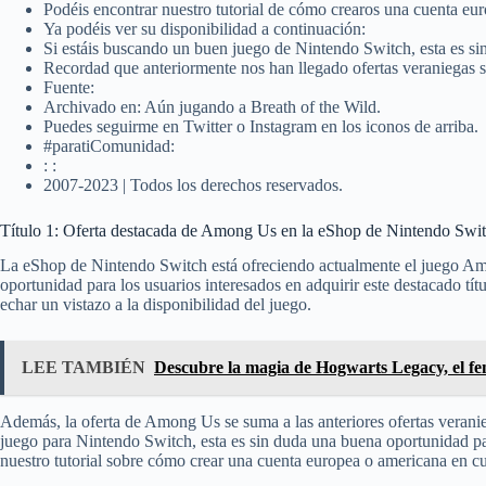
Podéis encontrar nuestro tutorial de cómo crearos una cuenta eur
Ya podéis ver su disponibilidad a continuación:
Si estáis buscando un buen juego de Nintendo Switch, esta es s
Recordad que anteriormente nos han llegado ofertas veraniegas sim
Fuente:
Archivado en: Aún jugando a Breath of the Wild.
Puedes seguirme en Twitter o Instagram en los iconos de arriba.
#paratiComunidad:
: :
2007-2023 | Todos los derechos reservados.
Título 1: Oferta destacada de Among Us en la eShop de Nintendo Swi
La eShop de Nintendo Switch está ofreciendo actualmente el juego Amo
oportunidad para los usuarios interesados en adquirir este destacado tí
echar un vistazo a la disponibilidad del juego.
LEE TAMBIÉN
Descubre la magia de Hogwarts Legacy, el f
Además, la oferta de Among Us se suma a las anteriores ofertas verani
juego para Nintendo Switch, esta es sin duda una buena oportunidad par
nuestro tutorial sobre cómo crear una cuenta europea o americana en cua