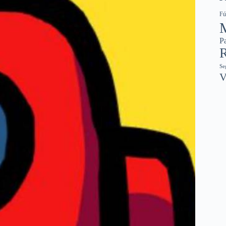
Fú
Pa
R
Se
V