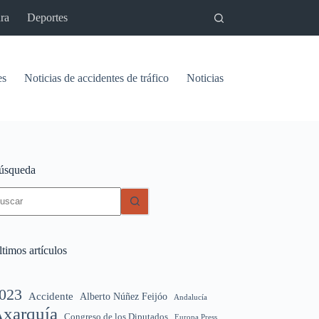
ra
Deportes
es
Noticias de accidentes de tráfico
Noticias del pantano de Vinu
úsqueda
in
sultados
timos artículos
023
Accidente
Alberto Núñez Feijóo
Andalucía
xarquía
Congreso de los Diputados
Europa Press