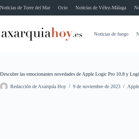
Saltar
Noticias de Torre del Mar
Ocio
Noticias de Vélez-Málaga
No
al
contenido
Noticias de fuego
N
Descubre las emocionantes novedades de Apple Logic Pro 10.8 y Logic
Redacción de Axarquía Hoy
9 de noviembre de 2023
Appl