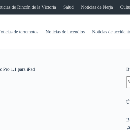
ticias de Rincón de la Victoria
Salud
Noticias de Nerja
Cultu
oticias de terremotos
Noticias de incendios
Noticias de accident
 Pro 1.1 para iPad
B
S
e
re
Úl
2
A