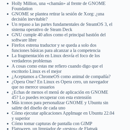
Holly Million, una «chamán» al frente de GNOME
Foundation
GNOME se plantea retirar la sesión de Xorg: ¿una
decisión inevitable?
Un repaso a las partes fundamentales de SteamOS 3, el
sistema operativo de Steam Deck
GNU cumple 40 años como el principal bastión del
software libre
Firefox estrena traductor y se queda a solo dos
funciones básicas para alcanzar a la competencia
La fragmentación en Linux desvía el foco de los
verdaderos problemas
A cosas como estas me refiero cuando digo que el
escritorio Linux es el mejor
¿Aceptamos a ChromeOS como animal de compañía?
¿Opera One? En Linux es Opera cero, un navegador
que no merece usuarios
¿Echas de menos el menú de aplicación en GNOME
45? Lo puedes recuperar con esta extensión
Más iconos para personalizar GNOME y Ubuntu sin
salirte del diseño de cada uno
Cómo ejecutar aplicaciones AppImage en Ubuntu 22.04
y superior
Cómo tomar capturas de pantalla con GIMP
Flatsweep, un limpiador de «restos» de Flatpak