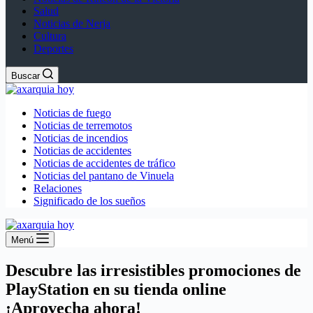
Salud
Noticias de Nerja
Cultura
Deportes
Buscar
Noticias de fuego
Noticias de terremotos
Noticias de incendios
Noticias de accidentes
Noticias de accidentes de tráfico
Noticias del pantano de Vinuela
Relaciones
Significado de los sueños
Menú
Descubre las irresistibles promociones de
PlayStation en su tienda online
¡Aprovecha ahora!