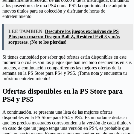
semanalmente alrededor de las 00:00 h de la madrugada, brindando
a los poseedores de una PS4 o una PS5 la oportunidad de adquirir
nuevos títulos para su colección y disfrutar de horas de
entretenimiento.
LEE TAMBIÉN
Descubre los juegos exclusivos de PS
Plus para marzo: Dragon Ball Z, Resident Evil 3 y más
sorpresas. ¡No te los pierdas!
Si tienes curiosidad por saber qué ofertas están disponibles en este
momento o cuáles son los juegos que han recibido descuentos en sus
precios, a continuación compartiremos las mejores ofertas de la
semana en la PS Store para PS4 y PS5. ¡Toma nota y encuentra tu
próximo entretenimiento!
Ofertas disponibles en la PS Store para
PS4 y PS5
A continuación, se presenta una lista de las mejores ofertas
disponibles en la PS Store para PS4 y PS5. Es importante destacar
que los precios mostrados corresponden a la versión de cada título, y
en caso de que un juego tenga una versión en PS4, es probable que
tenga un costo menor. Esperamos que encuentres en alguno de estos