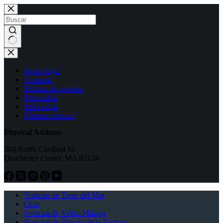
Saltar
al
contenido
Sin
resultados
Aviso legal
Contacto
Política de cookies
Privacidad
Publicidad
Últimas noticias
Physical Address
304 North Cardinal St.
Dorchester Center, MA 02124
Noticias de Torre del Mar
Ocio
Noticias de Vélez-Málaga
Noticias de Rincón de la Victoria