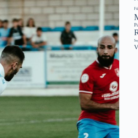
Fú
Pa
R
Se
V