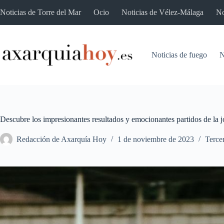
Saltar
Noticias de Torre del Mar
Ocio
Noticias de Vélez-Málaga
No
al
contenido
Noticias de fuego
N
Descubre los impresionantes resultados y emocionantes partidos de la 
Redacción de Axarquía Hoy
1 de noviembre de 2023
Terce