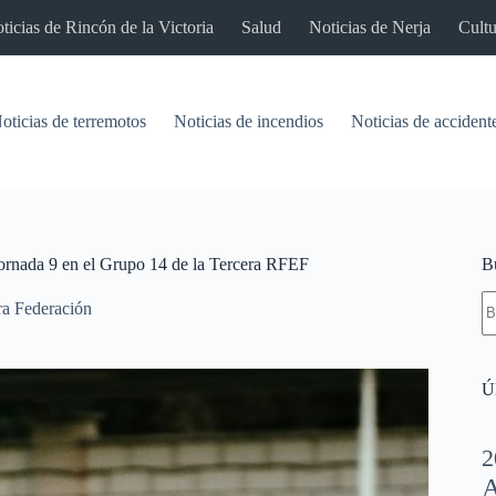
ticias de Rincón de la Victoria
Salud
Noticias de Nerja
Cultu
oticias de terremotos
Noticias de incendios
Noticias de accident
jornada 9 en el Grupo 14 de la Tercera RFEF
B
S
ra Federación
re
Úl
2
A