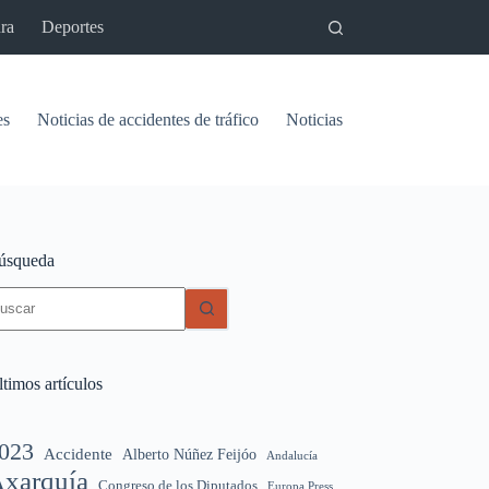
ra
Deportes
es
Noticias de accidentes de tráfico
Noticias del pantano de Vinu
úsqueda
in
sultados
timos artículos
023
Accidente
Alberto Núñez Feijóo
Andalucía
xarquía
Congreso de los Diputados
Europa Press