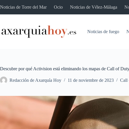
Saltar
Noticias de Torre del Mar
Ocio
Noticias de Vélez-Málaga
No
al
contenido
Noticias de fuego
N
Descubre por qué Activision está eliminando los mapas de Call of Dut
Redacción de Axarquía Hoy
11 de noviembre de 2023
Call