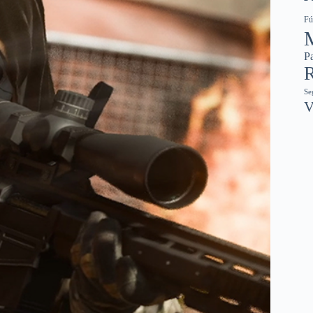
Fú
Pa
R
Se
V