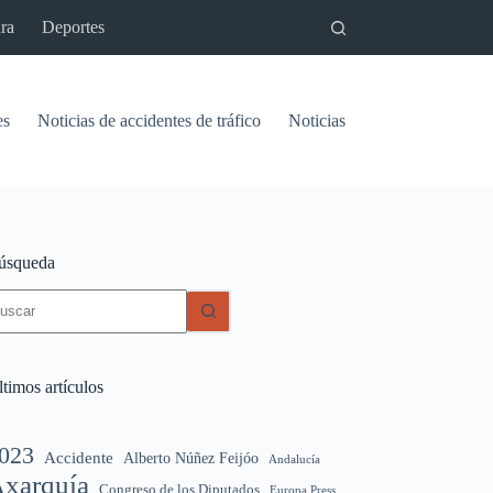
ra
Deportes
es
Noticias de accidentes de tráfico
Noticias del pantano de Vinu
úsqueda
in
sultados
timos artículos
023
Accidente
Alberto Núñez Feijóo
Andalucía
xarquía
Congreso de los Diputados
Europa Press