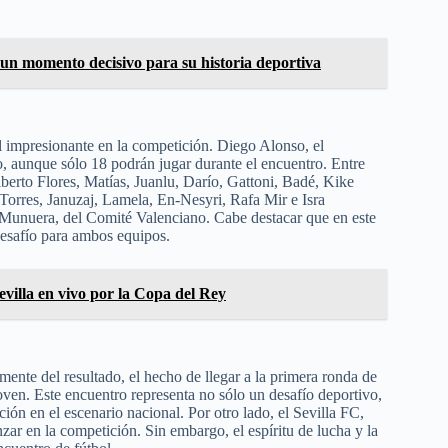
l un momento decisivo para su historia deportiva
l impresionante en la competición. Diego Alonso, el
do, aunque sólo 18 podrán jugar durante el encuentro. Entre
erto Flores, Matías, Juanlu, Darío, Gattoni, Badé, Kike
orres, Januzaj, Lamela, En-Nesyri, Rafa Mir e Isra
 Munuera, del Comité Valenciano. Cabe destacar que en este
desafío para ambos equipos.
evilla en vivo por la Copa del Rey
ente del resultado, el hecho de llegar a la primera ronda de
joven. Este encuentro representa no sólo un desafío deportivo,
ón en el escenario nacional. Por otro lado, el Sevilla FC,
zar en la competición. Sin embargo, el espíritu de lucha y la