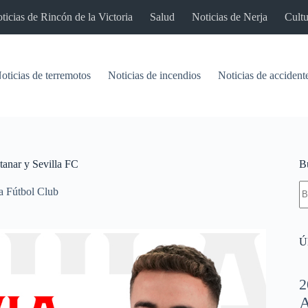
ticias de Rincón de la Victoria
Salud
Noticias de Nerja
Cultu
oticias de terremotos
Noticias de incendios
Noticias de accident
tanar y Sevilla FC
B
S
la Fútbol Club
re
Úl
2
A