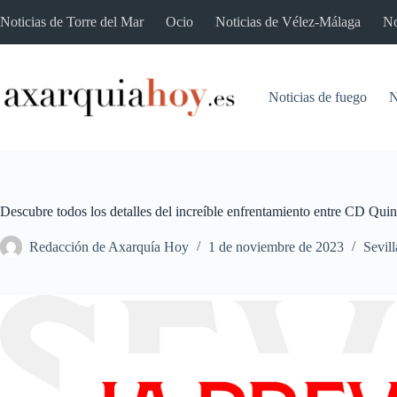
Saltar
Noticias de Torre del Mar
Ocio
Noticias de Vélez-Málaga
No
al
contenido
Noticias de fuego
N
Descubre todos los detalles del increíble enfrentamiento entre CD Quin
Redacción de Axarquía Hoy
1 de noviembre de 2023
Sevil