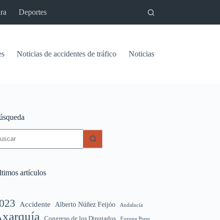
ra
Deportes
es
Noticias de accidentes de tráfico
Noticias del pantano de Vinu
úsqueda
in
sultados
timos artículos
023
Accidente
Alberto Núñez Feijóo
Andalucía
xarquía
Congreso de los Diputados
Europa Press