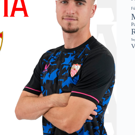
Fú
Pa
R
Se
V