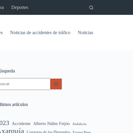
ra
Deportes
es
Noticias de accidentes de tráfico
Noticias del pantano de Vinu
úsqueda
in
sultados
timos artículos
023
Accidente
Alberto Núñez Feijóo
Andalucía
xarquía
Congreso de los Diputados
Europa Press