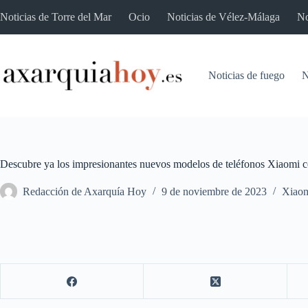
Saltar
Noticias de Torre del Mar
Ocio
Noticias de Vélez-Málaga
No
al
contenido
Noticias de fuego
N
Descubre ya los impresionantes nuevos modelos de teléfonos Xiaomi 
Redacción de Axarquía Hoy
9 de noviembre de 2023
Xiao