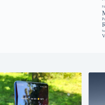
Fú
Pa
R
Se
V