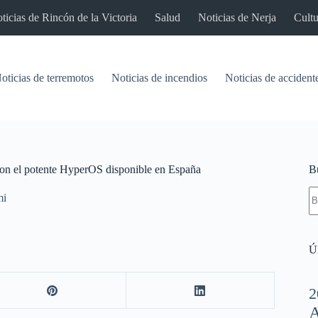
ticias de Rincón de la Victoria
Salud
Noticias de Nerja
Cultu
oticias de terremotos
Noticias de incendios
Noticias de accident
con el potente HyperOS disponible en España
B
S
mi
re
Úl
2
A