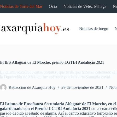
Saltar
Noticias de Torre del Mar
Ocio
Noticias de Vélez-Málaga
No
al
contenido
Noticias de fuego
N
El IES Alfaguar de El Morche, premio LGTBI Andalucía 2021
La cuarta edición de estos premios, que tenía que haberse celebrado el
la Diputación de Málaga, fue aplazada por la Alerta Sanitaria covid.
Redacción de Axarquía Hoy
29 de noviembre de 2021
Noti
El Istituto de Enseñanza Secundaria Alfaguar de El Morche, en e
galardonado con el Premio LGTBI Andalucía 2021
en la cuarta edi
pasado debido al estado de alarma. Así el centro educativo torroxeño r