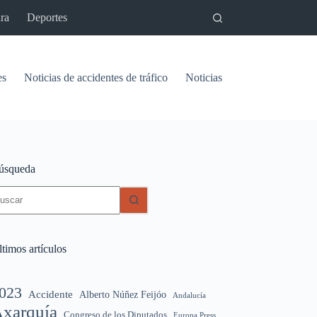
ra
Deportes
es
Noticias de accidentes de tráfico
Noticias del pantano de Vinu
úsqueda
in
sultados
timos artículos
023
Accidente
Alberto Núñez Feijóo
Andalucía
xarquía
Congreso de los Diputados
Europa Press