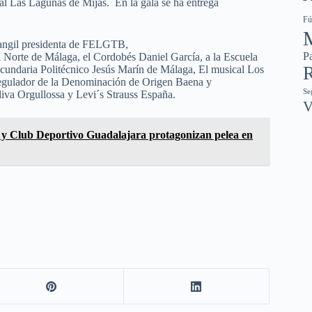
pal Las Lagunas de Mijas. En la gala se ha entrega
Fú
Sangil presidenta de FELGTB,
Pa
 Norte de Málaga, el Cordobés Daniel García, a la Escuela
R
cundaria Politécnico Jesús Marín de Málaga, El musical Los
egulador de la Denominación de Origen Baena y
Se
iva Orgullossa y Levi´s Strauss España.
V
a y Club Deportivo Guadalajara protagonizan pelea en