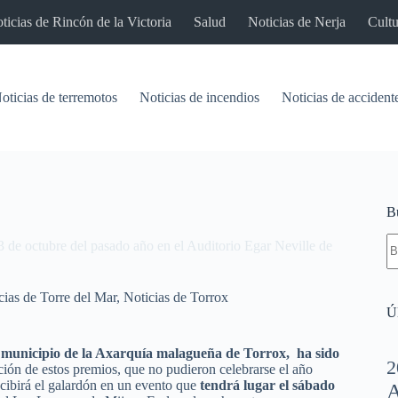
ticias de Rincón de la Victoria
Salud
Noticias de Nerja
Cultu
oticias de terremotos
Noticias de incendios
Noticias de accident
B
S
 3 de octubre del pasado año en el Auditorio Egar Neville de
re
cias de Torre del Mar
,
Noticias de Torrox
Úl
l municipio de la Axarquía malagueña de Torrox, ha sido
2
ción de estos premios, que no pudieron celebrarse el año
ecibirá el galardón en un evento que
tendrá lugar el sábado
A