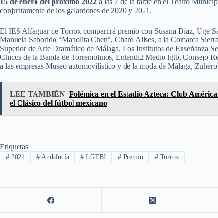
15 de enero del próximo 2022
a las 7 de la tarde en el Teatro Munici
conjuntamente de los galardones de 2020 y 2021.
El IES Alfaguar de Torrox compartirá premio con Susana Díaz, Uge 
Manuela Saborido “Manolita Chen”, Charo Alises, a la Comarca Sierra
Superior de Arte Dramático de Málaga, Los Institutos de Enseñanza Se
Chicos de la Banda de Torremolinos, Entendi2 Medio lgtb, Consejo R
a las empresas Museo automovilístico y de la moda de Málaga, Zuherol
LEE TAMBIÉN
Polémica en el Estadio Azteca: Club Améric
el Clásico del fútbol mexicano
Etiquetas
#
2021
#
Andalucía
#
LGTBI
#
Premio
#
Torrox