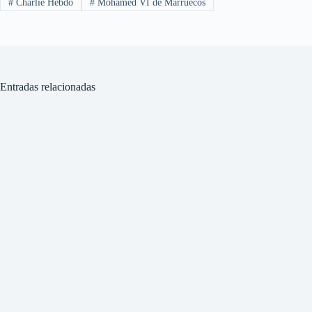
#
Charlie Hebdo
#
Mohamed VI de Marruecos
Entradas relacionadas