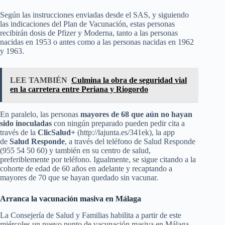
Según las instrucciones enviadas desde el SAS, y siguiendo
las indicaciones del Plan de Vacunación, estas personas
recibirán dosis de Pfizer y Moderna, tanto a las personas
nacidas en 1953 o antes como a las personas nacidas en 1962
y 1963.
LEE TAMBIÉN
Culmina la obra de seguridad vial
en la carretera entre Periana y Riogordo
En paralelo, las personas
mayores de 68 que aún no hayan
sido inoculadas
con ningún preparado pueden pedir cita a
través de la
ClicSalud+
(http://lajunta.es/341ek), la app
de
Salud Responde
, a través del teléfono de Salud Responde
(955 54 50 60) y también en su centro de salud,
preferiblemente por teléfono. Igualmente, se sigue citando a la
cohorte de edad de 60 años en adelante y recaptando a
mayores de 70 que se hayan quedado sin vacunar.
Arranca la vacunación masiva en Málaga
La Consejería de Salud y Familias habilita a partir de este
miércoles un nuevo punto de vacunación masiva en Málaga,