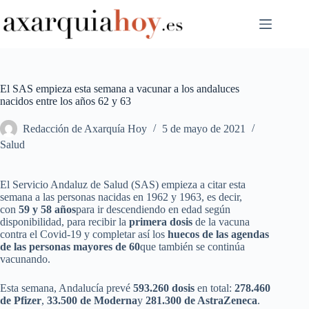
Saltar
al
contenido
El SAS empieza esta semana a vacunar a los andaluces
nacidos entre los años 62 y 63
Redacción de Axarquía Hoy
5 de mayo de 2021
Salud
El Servicio Andaluz de Salud (SAS) empieza a citar esta
semana a las personas nacidas en 1962 y 1963, es decir,
con
59 y 58 años
para ir descendiendo en edad según
disponibilidad, para recibir la
primera dosis
de la vacuna
contra el Covid-19 y completar así los
huecos de las agendas
de las personas mayores de 60
que también se continúa
vacunando.
Esta semana, Andalucía prevé
593.260 dosis
en total:
278.460
de Pfizer
,
33.500 de Moderna
y
281.300 de AstraZeneca
.