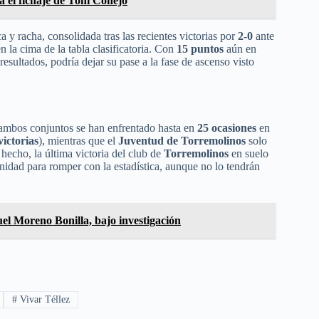
a el fichaje de Toni Conejo
 y racha, consolidada tras las recientes victorias por
2-0
ante
en la cima de la tabla clasificatoria. Con
15 puntos
aún en
resultados, podría dejar su pase a la fase de ascenso visto
ambos conjuntos se han enfrentado hasta en
25 ocasiones
en
victorias
), mientras que el
Juventud
de Torremolinos
solo
 hecho, la última victoria del club de
Torremolinos
en suelo
nidad para romper con la estadística, aunque no lo tendrán
l Moreno Bonilla, bajo investigación
#
Vivar Téllez