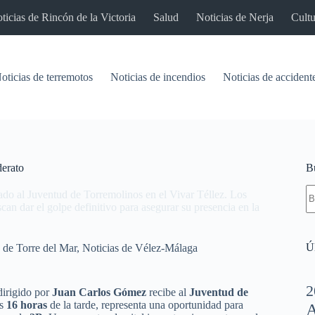
ticias de Rincón de la Victoria
Salud
Noticias de Nerja
Cultu
oticias de terremotos
Noticias de incendios
Noticias de accident
derato
B
S
ábado al Juventud de Torremolinos en el Vivar Téllez. Los
re
n dar el golpe definitivo para asegurar su presencia en la
Úl
 de Torre del Mar
,
Noticias de Vélez-Málaga
2
dirigido por
Juan Carlos Gómez
recibe al
Juventud de
as
16 horas
de la tarde, representa una oportunidad para
A