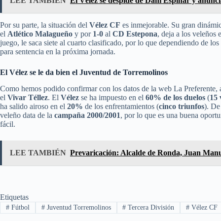
LEE TAMBIÉN
El Vélez se despide de Dani Espinar y anunci
Por su parte, la situación del
Vélez CF
es inmejorable. Su gran dinámica
el
Atlético Malagueño
y por
1-0
al
CD Estepona
, deja a los veleños 
juego, le saca siete al cuarto clasificado, por lo que dependiendo de los 
para sentencia en la próxima jornada.
El Vélez se le da bien el Juventud de Torremolinos
Como hemos podido confirmar con los datos de la web La Preferente, 
el
Vivar Téllez
. El
Vélez
se ha impuesto en el
60% de los duelos
(
15 
ha salido airoso en el
20%
de los enfrentamientos (
cinco triunfos
). De
veleño data de la
campaña 2000/2001
, por lo que es una buena oportu
fácil.
LEE TAMBIÉN
Prevaricación: Alcalde de Ronda, Juan Manue
Etiquetas
#
Fútbol
#
Juventud Torremolinos
#
Tercera División
#
Vélez CF