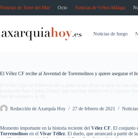
Saltar
Noticias de Torre del Mar
Ocio
Noticias de Vélez-Málaga
No
al
contenido
Noticias de fuego
N
El Vélez CF recibe al Juventud de Torremolinos y quiere asegurar el li
El Vélez Club de Fútbol recibe a partir de las 16 de la tarde de este s
pupilos de Juan Carlos Gómez, que marchan líderes con 27 puntos, busca
fase de ascenso a la 2B.
Redacción de Axarquía Hoy
27 de febrero de 2021
Noticias
Momento importante en la historia reciente del
Vélez CF
. El conjunto 
Torremolinos
en el
Vivar Téllez
. El duelo, que arrancará a partir de l