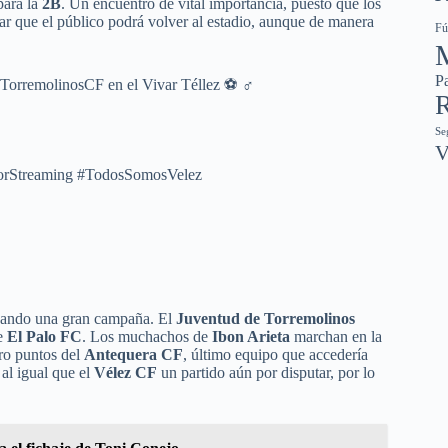
para la
2B
. Un encuentro de vital importancia, puesto que los
ar que el público podrá volver al estadio, aunque de manera
Fú
Pa
TorremolinosCF en el Vivar Téllez ⚽ ‍♂️
R
Se
V
orStreaming #TodosSomosVelez
lizando una gran campaña. El
Juventud de Torremolinos
e
El Palo FC
. Los muchachos de
Ibon Arieta
marchan en la
tro puntos del
Antequera CF
, último equipo que accedería
al igual que el
Vélez CF
un partido aún por disputar, por lo