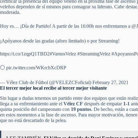
certificar la presencia del equipo veleño en la próxima fase de ascenso 
veleños dependen de sí mismos para consagrar su liderato. Cabe destac
moderada.
Hoy es… ¡Día de Partido! A partir de las 16:00h nos enfrentamos a @J
¡Apóyanos desde las gradas (aforo limitado) o por Streaming! ️
https://t.co/1zqpQ1TBD2#VamosVelez #StreamingVelez #ApoyanosP
⚪️ pic.twitter.com/WKrchXcDRP
— Vélez Club de Fútbol (@VELEZCFoficial) February 27, 2021
El tercer mejor local recibe al tercer mejor visitante
Sin lugar a dudas tenemos un partido entre dos equipos que están rea
llega a su enfrentamiento ante el
Vélez CF
después de empatar
1-1
ant
quinta posición del campeonato con
19 puntos
. De hecho, están a cua
en estos momentos a la fase de ascenso. Para mayor motivación, tienen 
que no está descartado de la pelea.