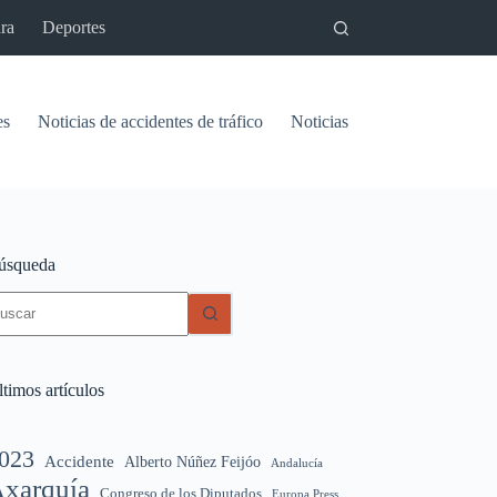
ra
Deportes
es
Noticias de accidentes de tráfico
Noticias del pantano de Vinu
úsqueda
in
sultados
timos artículos
023
Accidente
Alberto Núñez Feijóo
Andalucía
xarquía
Congreso de los Diputados
Europa Press