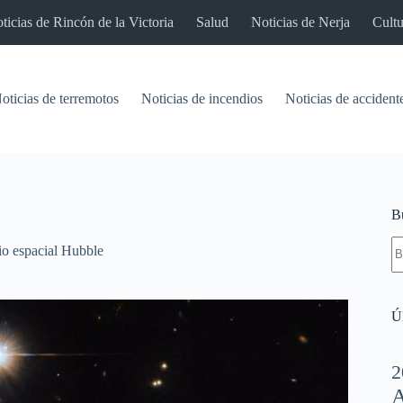
ticias de Rincón de la Victoria
Salud
Noticias de Nerja
Cultu
oticias de terremotos
Noticias de incendios
Noticias de accident
B
S
io espacial Hubble
re
Úl
2
A