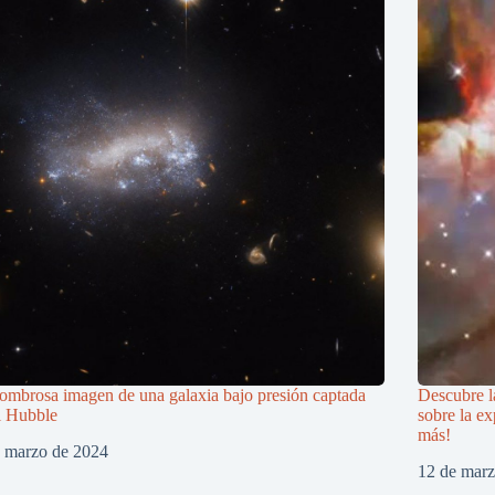
ombrosa imagen de una galaxia bajo presión captada
Descubre l
l Hubble
sobre la e
más!
e marzo de 2024
12 de mar