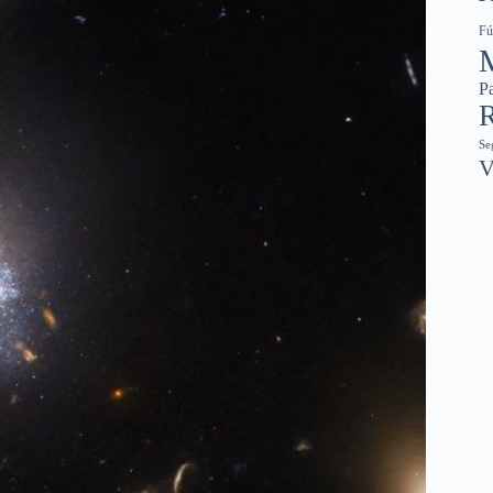
Fú
Pa
R
Se
V