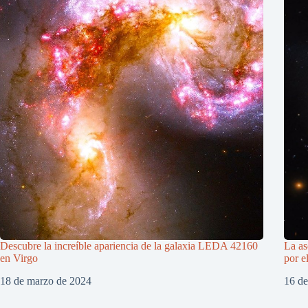
Descubre la increíble apariencia de la galaxia LEDA 42160
La as
en Virgo
por e
18 de marzo de 2024
16 d