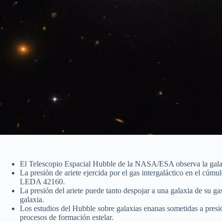
El Telescopio Espacial Hubble de la NASA/ESA observa la gala
La presión de ariete ejercida por el gas intergaláctico en el cúmu
LEDA 42160.
La presión del ariete puede tanto despojar a una galaxia de su g
galaxia.
Los estudios del Hubble sobre galaxias enanas sometidas a presi
procesos de formación estelar.