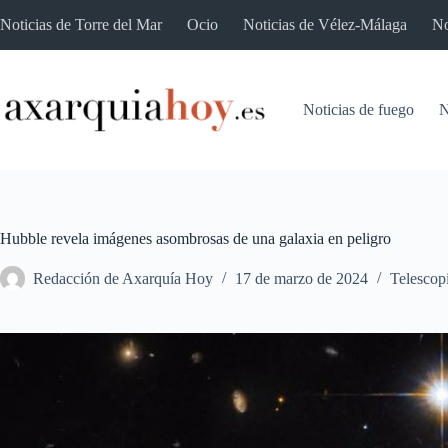
Saltar
Noticias de Torre del Mar
Ocio
Noticias de Vélez-Málaga
No
al
contenido
Noticias de fuego
N
Hubble revela imágenes asombrosas de una galaxia en peligro
Redacción de Axarquía Hoy
17 de marzo de 2024
Telescop