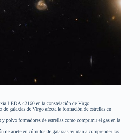
xia LEDA 42160 en la constelación de Virgo.
lo de galaxias de Virgo afecta la formación de estrellas en
as y polvo formadores de estrellas como comprimir el gas en la
ón de ariete en cúmulos de galaxias ayudan a comprender los