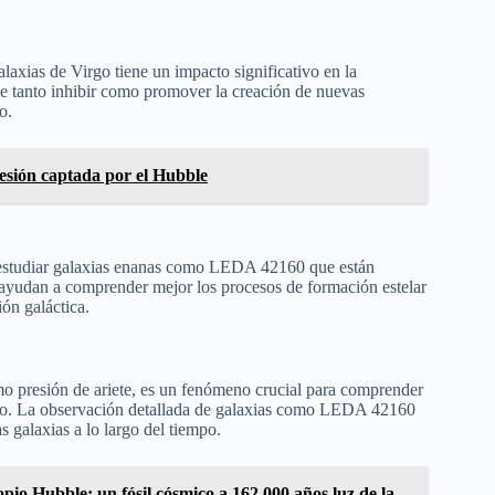
alaxias de Virgo tiene un impacto significativo en la
e tanto inhibir como promover la creación de nuevas
o.
esión captada por el Hubble
a estudiar galaxias enanas como LEDA 42160 que están
s ayudan a comprender mejor los procesos de formación estelar
ón galáctica.
omo presión de ariete, es un fenómeno crucial para comprender
rgo. La observación detallada de galaxias como LEDA 42160
s galaxias a lo largo del tiempo.
pio Hubble: un fósil cósmico a 162.000 años luz de la