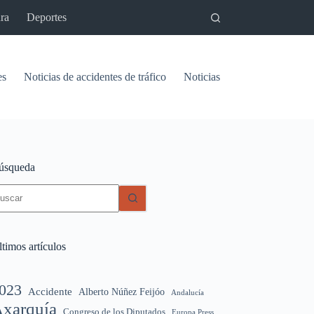
ra
Deportes
es
Noticias de accidentes de tráfico
Noticias del pantano de Vinu
úsqueda
in
sultados
timos artículos
023
Accidente
Alberto Núñez Feijóo
Andalucía
xarquía
Congreso de los Diputados
Europa Press