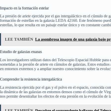
Impacto en la formación estelar
La presión de ariete ejercida por el gas intergaláctico en el cúmulo de g
formación de estrellas en la galaxia LEDA 42160. Este fenómeno pued
estrellas, lo que resulta en un paisaje estelar único y en constante cambi
LEE TAMBIÉN
La asombrosa imagen de una galaxia bajo pr
Estudio de galaxias enanas
Los investigadores utilizan datos del Telescopio Espacial Hubble par
sometidas a la presión de ariete en cúmulos de galaxias. Estos estudio
en entornos extremos y a ampliar nuestro conocimiento sobre la evoluci
Comprender la resistencia intergaláctica
La resistencia ejercida por el gas y el polvo en el espacio, conocida c
la dinámica de las galaxias en entornos densos como el cúmulo de Vi
nos permite desentrañar los efectos de esta presión en la evolución de la
LEE TAMBIÉN
Descubre el sorprendente hallazgo del Telesco