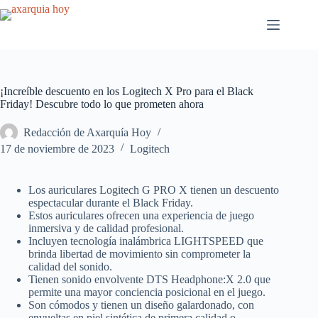
Saltar
al
contenido
¡Increíble descuento en los Logitech X Pro para el Black
Friday! Descubre todo lo que prometen ahora
Redacción de Axarquía Hoy
17 de noviembre de 2023
Logitech
Los auriculares Logitech G PRO X tienen un descuento
espectacular durante el Black Friday.
Estos auriculares ofrecen una experiencia de juego
inmersiva y de calidad profesional.
Incluyen tecnología inalámbrica LIGHTSPEED que
brinda libertad de movimiento sin comprometer la
calidad del sonido.
Tienen sonido envolvente DTS Headphone:X 2.0 que
permite una mayor conciencia posicional en el juego.
Son cómodos y tienen un diseño galardonado, con
envueltas en piel sintética de primera calidad o