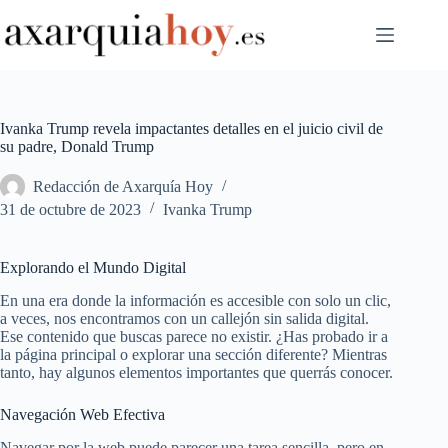
Saltar
al
contenido
Ivanka Trump revela impactantes detalles en el juicio civil de
su padre, Donald Trump
Redacción de Axarquía Hoy
31 de octubre de 2023
Ivanka Trump
Explorando el Mundo Digital
En una era donde la información es accesible con solo un clic,
a veces, nos encontramos con un callejón sin salida digital.
Ese contenido que buscas parece no existir. ¿Has probado ir a
la página principal o explorar una sección diferente? Mientras
tanto, hay algunos elementos importantes que querrás conocer.
Navegación Web Efectiva
Navegar por la web puede parecer una tarea sencilla, pero en