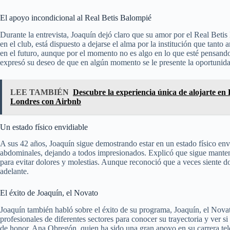
El apoyo incondicional al Real Betis Balompié
Durante la entrevista, Joaquín dejó claro que su amor por el Real Beti
en el club, está dispuesto a dejarse el alma por la institución que tanto
en el futuro, aunque por el momento no es algo en lo que esté pensando
expresó su deseo de que en algún momento se le presente la oportunida
LEE TAMBIÉN
Descubre la experiencia única de alojarte e
Londres con Airbnb
Un estado físico envidiable
A sus 42 años, Joaquín sigue demostrando estar en un estado físico envi
abdominales, dejando a todos impresionados. Explicó que sigue manten
para evitar dolores y molestias. Aunque reconoció que a veces siente d
adelante.
El éxito de Joaquín, el Novato
Joaquín también habló sobre el éxito de su programa, Joaquín, el Nova
profesionales de diferentes sectores para conocer su trayectoria y ver 
de honor, Ana Obregón, quien ha sido una gran apoyo en su carrera tele