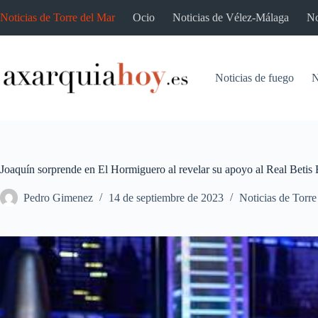
Saltar
Noticias de Torre del Mar
Ocio
Noticias de Vélez-Málaga
No
al
contenido
Noticias de fuego
N
Joaquín sorprende en El Hormiguero al revelar su apoyo al Real Betis
Pedro Gimenez
14 de septiembre de 2023
Noticias de Torre