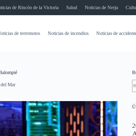
ticias de Rincón de la Victoria
Salud
Noticias de Nerja
Cultu
oticias de terremotos
Noticias de incendios
Noticias de accident
 Balompié
B
S
 del Mar
re
Úl
2
A