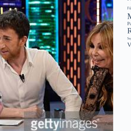
Fú
Pa
R
Se
V