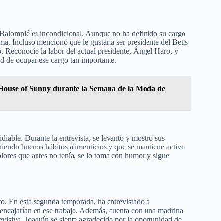
s Balompié es incondicional. Aunque no ha definido su cargo
 ama. Incluso mencionó que le gustaría ser presidente del Betis
. Reconoció la labor del actual presidente, Ángel Haro, y
d de ocupar ese cargo tan importante.
n House of Sunny durante la Semana de la Moda de
diable. Durante la entrevista, se levantó y mostró sus
iendo buenos hábitos alimenticios y que se mantiene activo
olores que antes no tenía, se lo toma con humor y sigue
to. En esta segunda temporada, ha entrevistado a
si encajarían en ese trabajo. Además, cuenta con una madrina
visiva. Joaquín se siente agradecido por la oportunidad de