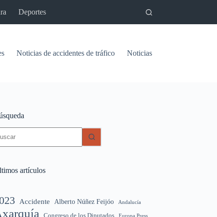
ra
Deportes
es
Noticias de accidentes de tráfico
Noticias del pantano de Vinu
úsqueda
in
sultados
timos artículos
023
Accidente
Alberto Núñez Feijóo
Andalucía
xarquía
Congreso de los Diputados
Europa Press