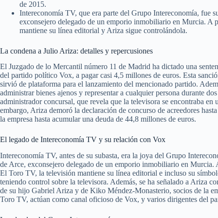
de 2015.
Intereconomía TV, que era parte del Grupo Intereconomía, fue s
exconsejero delegado de un emporio inmobiliario en Murcia. A pe
mantiene su línea editorial y Ariza sigue controlándola.
La condena a Julio Ariza: detalles y repercusiones
El Juzgado de lo Mercantil número 11 de Madrid ha dictado una senten
del partido político Vox, a pagar casi 4,5 millones de euros. Esta sanc
sirvió de plataforma para el lanzamiento del mencionado partido. Ademá
administrar bienes ajenos y representar a cualquier persona durante d
administrador concursal, que revela que la televisora se encontraba en 
embargo, Ariza demoró la declaración de concurso de acreedores hasta
la empresa hasta acumular una deuda de 44,8 millones de euros.
El legado de Intereconomía TV y su relación con Vox
Intereconomía TV, antes de su subasta, era la joya del Grupo Interecon
de Arce, exconsejero delegado de un emporio inmobiliario en Murcia. 
El Toro TV, la televisión mantiene su línea editorial e incluso su símbolo
teniendo control sobre la televisora. Además, se ha señalado a Ariza c
de su hijo Gabriel Ariza y de Kiko Méndez-Monasterio, socios de la 
Toro TV, actúan como canal oficioso de Vox, y varios dirigentes del p