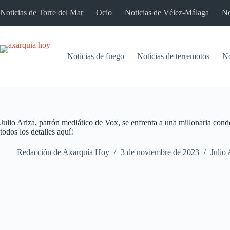
Saltar
Noticias de Torre del Mar
Ocio
Noticias de Vélez-Málaga
No
al
contenido
Noticias de fuego
Noticias de terremotos
No
Julio Ariza, patrón mediático de Vox, se enfrenta a una millonaria con
todos los detalles aquí!
Redacción de Axarquía Hoy
3 de noviembre de 2023
Julio 