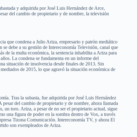
ubastada y adquirida por José Luis Hernández de Arce,
sar del cambio de propietario y de nombre, la televisión
cia que condena a Julio Ariza, empresario y patrón mediático
ión se debe a su gestión de Intereconomía Televisión, canal que
s de la multa económica, la sentencia inhabilita a Ariza para
os años. La condena se fundamenta en un informe del
una situación de insolvencia desde finales de 2013. Sin
 mediados de 2015, lo que agravó la situación económica de
omía. Tras la subasta, fue adquirida por José Luis Hernández
A pesar del cambio de propietario y de nombre, ahora llamada
, un toro. Ariza, a pesar de no ser el propietario actual, sigue
omo una figura de poder en la sombra dentro de Vox, a través
empresa Tizona Comunicación. Intereconomía TV, y ahora El
artido son exempleados de Ariza.