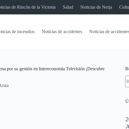
ticias de Rincón de la Victoria
Salud
Noticias de Nerja
Cultu
ticias de incendios
Noticias de accidentes
Noticias de accidentes
dena por su gestión en Intereconomía Televisión ¡Descubre
B
S
re
Ariza
Úl
2
A