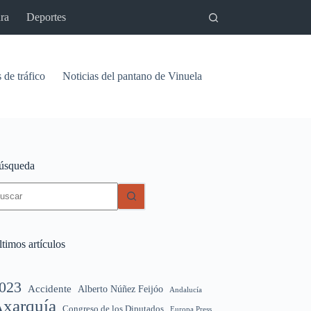
ra
Deportes
 de tráfico
Noticias del pantano de Vinuela
Relaciones
Signif
úsqueda
in
sultados
timos artículos
023
Accidente
Alberto Núñez Feijóo
Andalucía
xarquía
Congreso de los Diputados
Europa Press