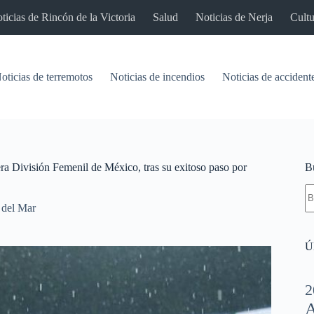
ticias de Rincón de la Victoria
Salud
Noticias de Nerja
Cultu
oticias de terremotos
Noticias de incendios
Noticias de accident
a División Femenil de México, tras su exitoso paso por
B
S
re
 del Mar
Úl
2
A