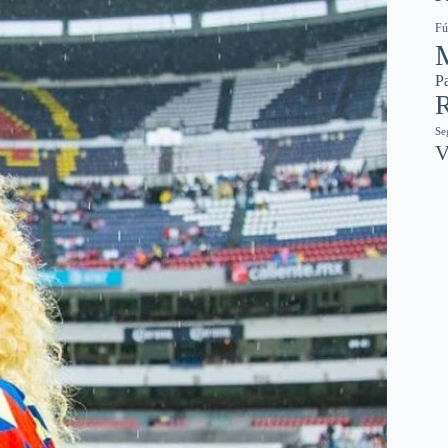
Fú
Pa
R
Se
V