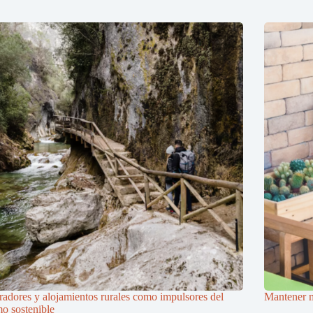
adores y alojamientos rurales como impulsores del
Mantener m
mo sostenible