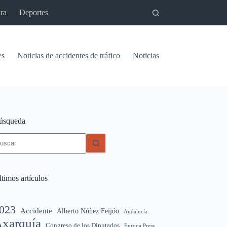
ra
Deportes
es
Noticias de accidentes de tráfico
Noticias del pantano de Vinu
úsqueda
in
sultados
timos artículos
023
Accidente
Alberto Núñez Feijóo
Andalucía
xarquía
Congreso de los Diputados
Europa Press