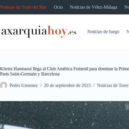
Saltar
Noticias de Torre del Mar
Ocio
Noticias de Vélez-Málaga
No
al
contenido
Noticias de fuego
N
Kheira Hamraoui llega al Club América Femenil para dominar la Primer
Paris Saint-Germain y Barcelona
Pedro Gimenez
20 de septiembre de 2023
Noticias de Torre