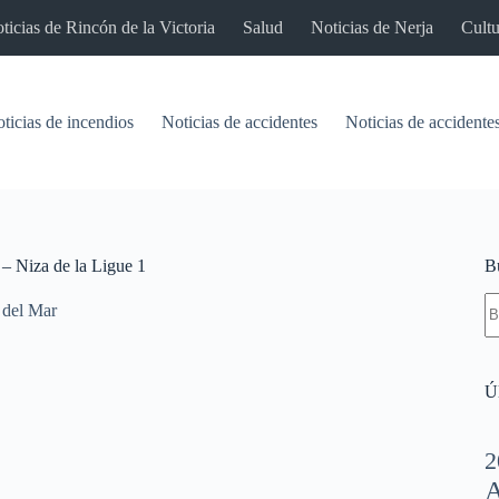
ticias de Rincón de la Victoria
Salud
Noticias de Nerja
Cultu
ticias de incendios
Noticias de accidentes
Noticias de accidentes
 – Niza de la Ligue 1
B
S
 del Mar
re
Úl
2
A