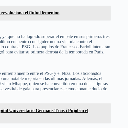
 revoluciona el fútbol femenino
, ya que no ha logrado superar el empate en sus primeros tres
ltimo encuentro consiguieron una victoria contra el
nto contra el PSG. Los pupilos de Francesco Farioli intentarán
l para evitar su primera derrota de la temporada en París.
te enfrentamiento entre el PSG y el Niza. Los aficionados
o una notable mejoría en las últimas jornadas. Además, el
Kylian Mbappé, quien se ha convertido en una de las figuras
 se vestirá de gala para presenciar este emocionante duelo de
ital Universitario Germans Trias i Pujol en el