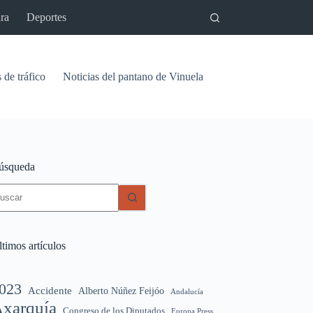
ra
Deportes
 de tráfico
Noticias del pantano de Vinuela
Relaciones
Signif
úsqueda
in
sultados
timos artículos
023
Accidente
Alberto Núñez Feijóo
Andalucía
xarquía
Congreso de los Diputados
Europa Press