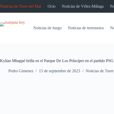
Saltar
Noticias de Torre del Mar
Ocio
Noticias de Vélez-Málaga
No
al
contenido
Noticias de fuego
Noticias de terremotos
No
Kylian Mbappé brilla en el Parque De Los Príncipes en el partido PSG
Pedro Gimenez
15 de septiembre de 2023
Noticias de Torre