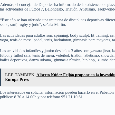
Además, el concejal de Deportes ha informado de la existencia de plazas
las actividades de Fútbol 7, Baloncesto, Triatlón, Atletismo, Taekwond
“Este año se han ofertado una treintena de disciplinas deportivas diferen
skate, surf, rugby y judo”, señala Martín.
Las actividades para adultos son: spinning, body sculpt, fit-training, ae
yoga, tenis de mesa, padel, tenis, badminton, gimnasia para mayores, tai
Las actividades infantiles y junior desde los 3 años son: yawara jitsu, k
fútbol y fútbol sala, tenis de mesa, voleibol, triatlón, atletismo, show
bailes deportivos, danza urbana, gimnasia rítmica, hip hop, zumba danc
LEE TAMBIÉN
Alberto Núñez Feijóo propone en la investidu
Europa Press
Los interesados en solicitar información pueden hacerlo en el Pabellón
público: 8.30 a 14.00h y por teléfono 951 21 10 61.