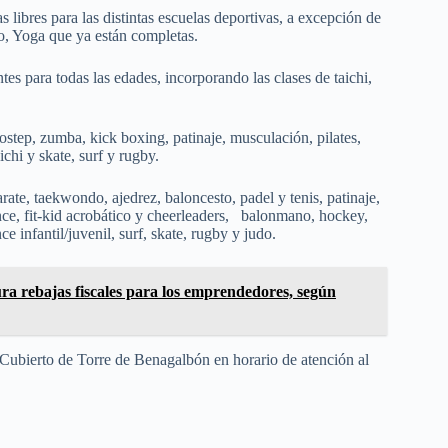
 libres para las distintas escuelas deportivas, a excepción de
o, Yoga que ya están completas.
tes para todas las edades, incorporando las clases de taichi,
rostep, zumba, kick boxing, patinaje, musculación, pilates,
chi y skate, surf y rugby.
arate, taekwondo, ajedrez, baloncesto, padel y tenis, patinaje,
dance, fit-kid acrobático y cheerleaders, balonmano, hockey,
e infantil/juvenil, surf, skate, rugby y judo.
ra rebajas fiscales para los emprendedores, según
 Cubierto de Torre de Benagalbón en horario de atención al