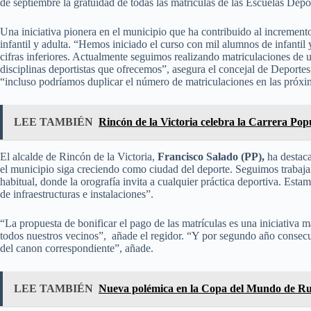
de septiembre la gratuidad de todas las matrículas de las Escuelas Dep
Una iniciativa pionera en el municipio que ha contribuido al incremento 
infantil y adulta. “Hemos iniciado el curso con mil alumnos de infantil
cifras inferiores. Actualmente seguimos realizando matriculaciones de u
disciplinas deportistas que ofrecemos”, asegura el concejal de Deporte
“incluso podríamos duplicar el número de matriculaciones en las próxi
LEE TAMBIÉN
Rincón de la Victoria celebra la Carrera Pop
El alcalde de Rincón de la Victoria,
Francisco Salado (PP),
ha destaca
el municipio siga creciendo como ciudad del deporte. Seguimos trabaja
habitual, donde la orografía invita a cualquier práctica deportiva. Est
de infraestructuras e instalaciones”.
“La propuesta de bonificar el pago de las matrículas es una iniciativa 
todos nuestros vecinos”, añade el regidor. “Y por segundo año consecu
del canon correspondiente”, añade.
LEE TAMBIÉN
Nueva polémica en la Copa del Mundo de Ru