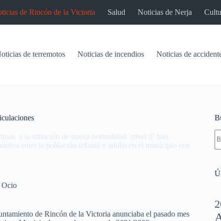
ticias de Rincón de la Victoria
Salud
Noticias de Nerja
Cultu
oticias de terremotos
Noticias de incendios
Noticias de accident
iculaciones
B
S
rtivas y la situación de nueva normalidad `nivel 0´ han
re
ortiva entre la población infantil y adulta en el municipio con
Úl
,
Ocio
2
ntamiento de Rincón de la Victoria anunciaba el pasado mes
A