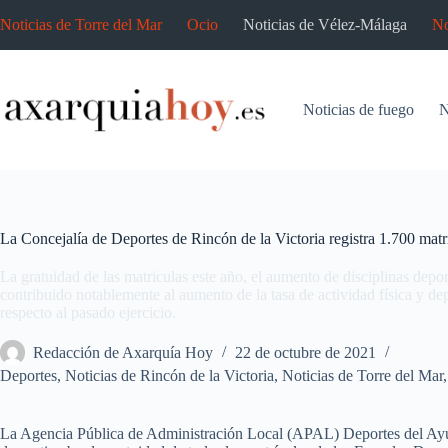
Saltar
Noticias de Torre del Mar
Ocio
Noticias de Vélez-Málaga
No
al
contenido
Noticias de fuego
N
La Concejalía de Deportes de Rincón de la Victoria registra 1.700 matr
La gratuidad de las matriculas este año, el aumento de disciplinas depo
contribuido notablemente al aumento de la tasa de actividad física y dep
respecto al pasado ejercicio.
Redacción de Axarquía Hoy
22 de octubre de 2021
Deportes
,
Noticias de Rincón de la Victoria
,
Noticias de Torre del Mar
La Agencia Pública de Administración Local (APAL) Deportes del Ayu