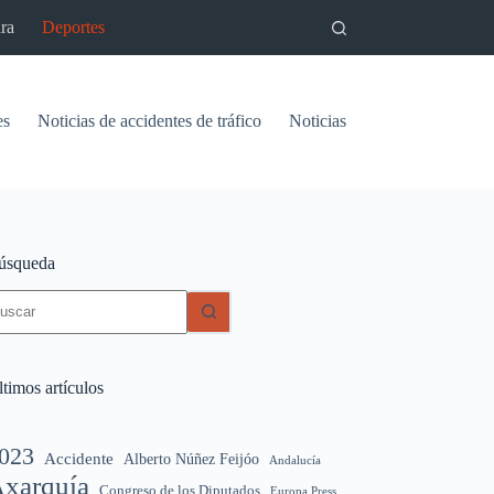
ra
Deportes
es
Noticias de accidentes de tráfico
Noticias del pantano de Vinu
úsqueda
in
sultados
timos artículos
023
Accidente
Alberto Núñez Feijóo
Andalucía
xarquía
Congreso de los Diputados
Europa Press