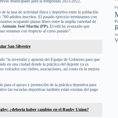
ortivas Municipales para la temporada 2021/2022.
Fú
de la tasa de actividad física y deportiva entre la población
 y 700 adultos inscritos. El pasado ejercicio terminamos con
Pa
suarios ocupando plazas libres entre la amplia variedad de
R
s,
Antonio José Martín (PP).
El edil ha avanzado que
mas semanas con respecto al curso pasado”.
Se
V
ular San Silvestre
do “la inversión y apuesta del Equipo de Gobierno para que
ndo en una ciudad donde la práctica del deporte ya es
amos volcados con clubes, asociaciones, así como en la mejora
más para el apoyo y promoción de la práctica deportiva para
tivo las escuelas deportivas también están exentas del pago
gby: ¿debería haber cambios en el Rugby Union?