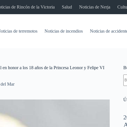
ticias de Rincón de la Victoria
Salud
Noticias de Nerja
Cultu
oticias de terremotos
Noticias de incendios
Noticias de accident
en honor a los 18 años de la Princesa Leonor y Felipe VI
B
S
re
 del Mar
Úl
2
A