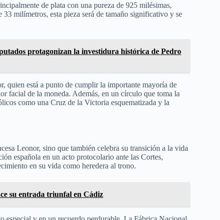
rincipalmente de plata con una pureza de 925 milésimas,
3 milímetros, esta pieza será de tamaño significativo y se
putados protagonizan la investidura histórica de Pedro
or, quien está a punto de cumplir la importante mayoría de
alor facial de la moneda. Además, en un círculo que toma la
ólicos como una Cruz de la Victoria esquematizada y la
esa Leonor, sino que también celebra su transición a la vida
ción española en un acto protocolario ante las Cortes,
cimiento en su vida como heredera al trono.
ce su entrada triunfal en Cádiz
o especial y en un recuerdo perdurable. La Fábrica Nacional