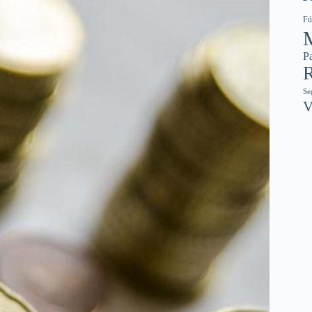
Fú
Pa
R
Se
V