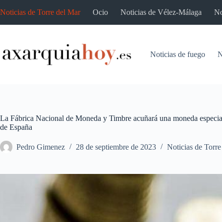
Saltar
Noticias de Torre del Mar
Ocio
Noticias de Vélez-Málaga
No
al
contenido
Noticias de fuego
N
La Fábrica Nacional de Moneda y Timbre acuñará una moneda especial 
de España
Pedro Gimenez
28 de septiembre de 2023
Noticias de Torre