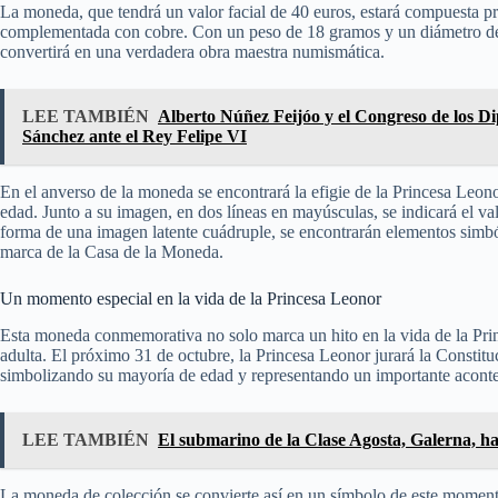
La moneda, que tendrá un valor facial de 40 euros, estará compuesta p
complementada con cobre. Con un peso de 18 gramos y un diámetro de 3
convertirá en una verdadera obra maestra numismática.
LEE TAMBIÉN
Alberto Núñez Feijóo y el Congreso de los Di
Sánchez ante el Rey Felipe VI
En el anverso de la moneda se encontrará la efigie de la Princesa Leon
edad. Junto a su imagen, en dos líneas en mayúsculas, se indicará el v
forma de una imagen latente cuádruple, se encontrarán elementos simb
marca de la Casa de la Moneda.
Un momento especial en la vida de la Princesa Leonor
Esta moneda conmemorativa no solo marca un hito en la vida de la Princ
adulta. El próximo 31 de octubre, la Princesa Leonor jurará la Constitu
simbolizando su mayoría de edad y representando un importante aconte
LEE TAMBIÉN
El submarino de la Clase Agosta, Galerna, ha
La moneda de colección se convierte así en un símbolo de este moment