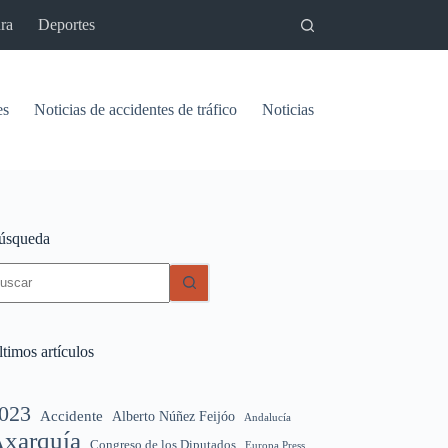
ra
Deportes
es
Noticias de accidentes de tráfico
Noticias del pantano de Vinu
úsqueda
in
sultados
timos artículos
023
Accidente
Alberto Núñez Feijóo
Andalucía
xarquía
Congreso de los Diputados
Europa Press