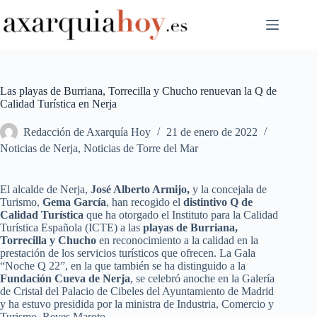
Saltar
al
contenido
Las playas de Burriana, Torrecilla y Chucho renuevan la Q de
Calidad Turística en Nerja
Redacción de Axarquía Hoy
21 de enero de 2022
Noticias de Nerja
,
Noticias de Torre del Mar
El alcalde de Nerja,
José Alberto Armijo,
y la concejala de
Turismo,
Gema García
, han recogido el
distintivo Q de
Calidad Turística
que ha otorgado el Instituto para la Calidad
Turística Española (ICTE) a las
playas de Burriana,
Torrecilla y Chucho
en reconocimiento a la calidad en la
prestación de los servicios turísticos que ofrecen. La Gala
“Noche Q 22”, en la que también se ha distinguido a la
Fundación Cueva de Nerja
, se celebró anoche en la Galería
de Cristal del Palacio de Cibeles del Ayuntamiento de Madrid
y ha estuvo presidida por la ministra de Industria, Comercio y
Turismo, Reyes Maroto.