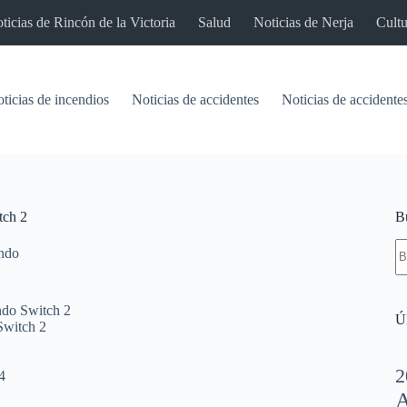
ticias de Rincón de la Victoria
Salud
Noticias de Nerja
Cultu
ticias de incendios
Noticias de accidentes
Noticias de accidentes
tch 2
B
S
ndo
re
ndo Switch 2
Úl
Switch 2
2
4
A