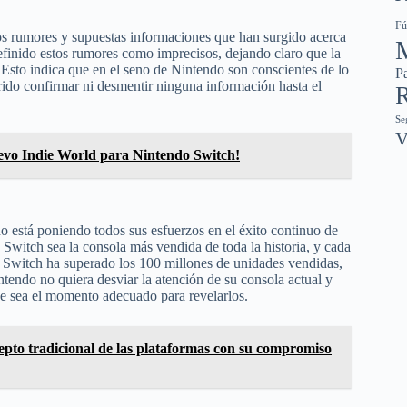
Fú
os rumores y supuestas informaciones que han surgido acerca
finido estos rumores como imprecisos, dejando claro que la
 Esto indica que en el seno de Nintendo son conscientes de lo
Pa
ido confirmar ni desmentir ninguna información hasta el
R
Se
V
uevo Indie World para Nintendo Switch!
o está poniendo todos sus esfuerzos en el éxito continuo de
witch sea la consola más vendida de toda la historia, y cada
o Switch ha superado los 100 millones de unidades vendidas,
ntendo no quiera desviar la atención de su consola actual y
ue sea el momento adecuado para revelarlos.
pto tradicional de las plataformas con su compromiso