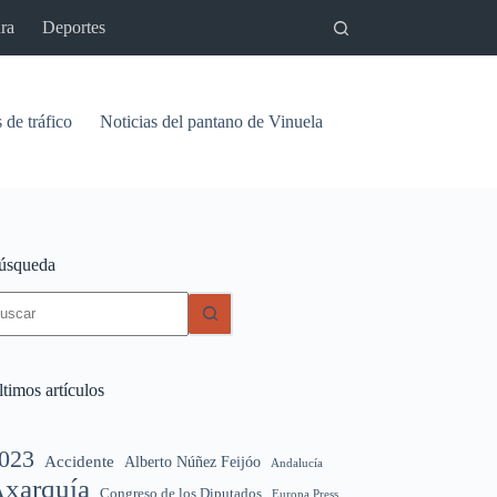
ra
Deportes
 de tráfico
Noticias del pantano de Vinuela
Relaciones
Signif
úsqueda
in
sultados
timos artículos
023
Accidente
Alberto Núñez Feijóo
Andalucía
xarquía
Congreso de los Diputados
Europa Press