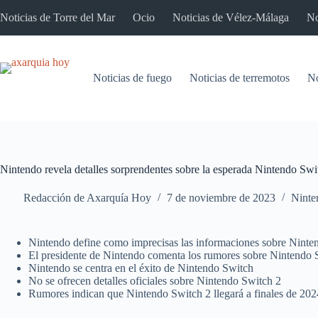
Saltar
Noticias de Torre del Mar
Ocio
Noticias de Vélez-Málaga
No
al
contenido
Noticias de fuego
Noticias de terremotos
No
Nintendo revela detalles sorprendentes sobre la esperada Nintendo Swi
Redacción de Axarquía Hoy
7 de noviembre de 2023
Ninte
Nintendo define como imprecisas las informaciones sobre Ninte
El presidente de Nintendo comenta los rumores sobre Nintendo 
Nintendo se centra en el éxito de Nintendo Switch
No se ofrecen detalles oficiales sobre Nintendo Switch 2
Rumores indican que Nintendo Switch 2 llegará a finales de 202