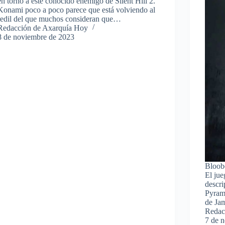
en torno a este conocido enemigo de Silent Hill 2.
Konami poco a poco parece que está volviendo al
redil del que muchos consideran que…
Redacción de Axarquía Hoy
8 de noviembre de 2023
Bloobe
El jue
descri
Pyram
de Ja
Redac
7 de 