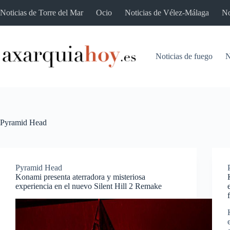
Saltar
Noticias de Torre del Mar
Ocio
Noticias de Vélez-Málaga
No
al
contenido
Noticias de fuego
N
Pyramid Head
Pyramid Head
Konami presenta aterradora y misteriosa
experiencia en el nuevo Silent Hill 2 Remake