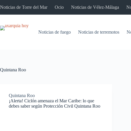
Saltar
Noticias de Torre del Mar
Ocio
Noticias de Vélez-Málaga
No
al
contenido
Noticias de fuego
Noticias de terremotos
No
Quintana Roo
Quintana Roo
¡Alerta! Ciclón amenaza el Mar Caribe: lo que
debes saber según Protección Civil Quintana Roo