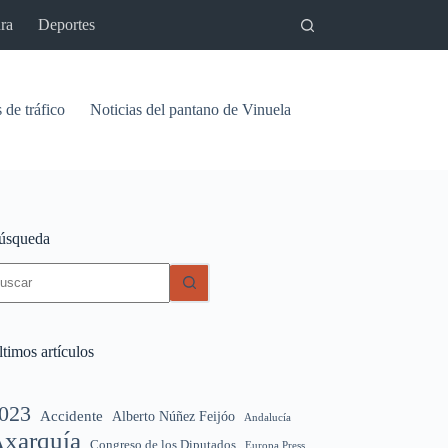
ra
Deportes
 de tráfico
Noticias del pantano de Vinuela
Relaciones
Signif
úsqueda
in
sultados
timos artículos
023
Accidente
Alberto Núñez Feijóo
Andalucía
xarquía
Congreso de los Diputados
Europa Press