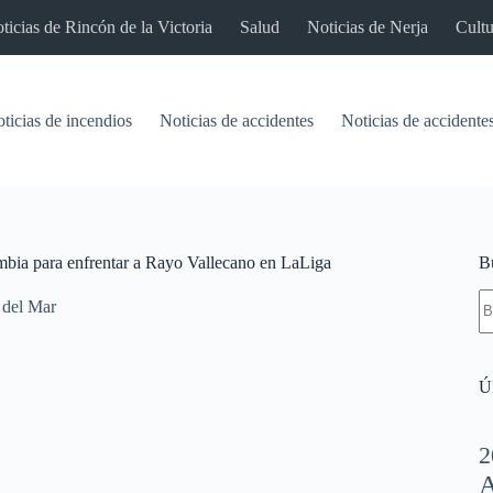
ticias de Rincón de la Victoria
Salud
Noticias de Nerja
Cultu
ticias de incendios
Noticias de accidentes
Noticias de accidentes
ombia para enfrentar a Rayo Vallecano en LaLiga
B
S
 del Mar
re
Úl
2
A