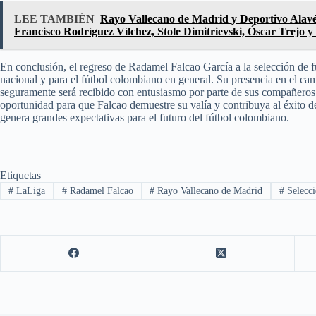
LEE TAMBIÉN
Rayo Vallecano de Madrid y Deportivo Alavé
Francisco Rodríguez Vílchez, Stole Dimitrievski, Óscar Trejo y
En conclusión, el regreso de Radamel Falcao García a la selección de f
nacional y para el fútbol colombiano en general. Su presencia en el cam
seguramente será recibido con entusiasmo por parte de sus compañeros y
oportunidad para que Falcao demuestre su valía y contribuya al éxito d
genera grandes expectativas para el futuro del fútbol colombiano.
Etiquetas
#
LaLiga
#
Radamel Falcao
#
Rayo Vallecano de Madrid
#
Selecci