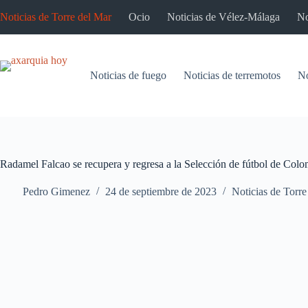
Saltar
Noticias de Torre del Mar
Ocio
Noticias de Vélez-Málaga
No
al
contenido
Noticias de fuego
Noticias de terremotos
No
Radamel Falcao se recupera y regresa a la Selección de fútbol de Col
Pedro Gimenez
24 de septiembre de 2023
Noticias de Torre