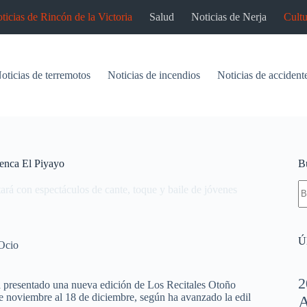
ticias de Rincón de la Victoria
Salud
Noticias de Nerja
Cultu
oticias de terremotos
Noticias de incendios
Noticias de accident
menca El Piyayo
B
S
ará con espectáculos de cante, toque y baile de jóvenes
re
Úl
Ocio
2
a presentado una nueva edición de Los Recitales Otoño
 de noviembre al 18 de diciembre, según ha avanzado la edil
A