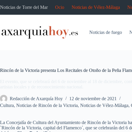
Saltar
Noticias de Torre del Mar
Ocio
Noticias de Vélez-Málaga
No
al
contenido
Noticias de fuego
N
Rincón de la Victoria presenta Los Recitales de Otoño de la Peña Fla
El evento, que se celebrará del 6 de noviembre al 18 de diciembre, cont
artistas locales y de reconocimiento nacional.
Redacción de Axarquía Hoy
12 de noviembre de 2021
Cultura
,
Noticias de Rincón de la Victoria
,
Noticias de Vélez-Málaga
,
La Concejalía de Cultura del Ayuntamiento de Rincón de la Victoria h
`Rincón de la Victoria, capital del Flamenco´, que se celebrarán del 6