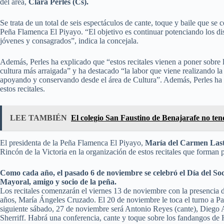
del área,
Clara Perles (Cs).
Se trata de un total de seis espectáculos de cante, toque y baile que se 
Peña Flamenca El Piyayo. “El objetivo es continuar potenciando los dist
jóvenes y consagrados”, indica la concejala.
Además, Perles ha explicado que “estos recitales vienen a poner sobre 
cultura más arraigada” y ha destacado “la labor que viene realizando l
apoyando y conservando desde el área de Cultura”. Además, Perles ha i
estos recitales.
LEE TAMBIÉN
El colegio San Faustino de Benajarafe no te
El presidenta de la Peña Flamenca El Piyayo,
María del Carmen Las
Rincón de la Victoria en la organización de estos recitales que forman 
Como cada año, el pasado 6 de noviembre se celebró el Día del Soc
Mayoral, amigo y socio de la peña.
Los recitales comenzarán el viernes 13 de noviembre con la presencia 
años, María Ángeles Cruzado. El 20 de noviembre le toca el turno a Pa
siguiente sábado, 27 de noviembre será Antonio Reyes (cante), Diego 
Sherriff. Habrá una conferencia, cante y toque sobre los fandangos d