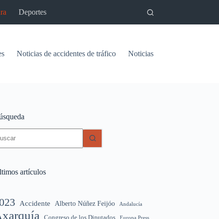
ra
Deportes
es
Noticias de accidentes de tráfico
Noticias del pantano de Vinu
úsqueda
in
sultados
timos artículos
023
Accidente
Alberto Núñez Feijóo
Andalucía
xarquía
Congreso de los Diputados
Europa Press