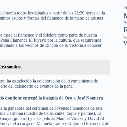
Fú
celebrarán todos los sábados a partir de las 21:30 horas en la
intos estilos y formas del flamenco de la mano de artistas
Pa
R
la mesa el flamenco y el folclore como parte de nuestra
Se
a Peña Flamenca El Piyayo por la cultura, que seguiremos
V
nvitado a los vecinos de Rincón de la Victoria a conocer
ndrá sombra
tre
, ha agradecido la colaboración del Ayuntamiento de
parte del calendario de eventos de la peña”.
io donde se entregó la insignia de Oro a José Noguera
de la ganadora del certamen de Jóvenes Flamencos de este
ula Carmona (cuadro de baile, cante, toque y palmas). El
Amaya (guitarra) y a las palmas Manuel Vinaza y David El
e Huelva el a cargo de Manuela Laino y Antonio Dovao el 4 de