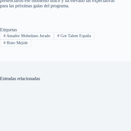
presenciaron ese momento único y ha elevado las expectativas
para las próximas galas del programa.
Etiquetas
#
Amador Mohedano Jurado
#
Got Talent España
#
Risto Mejide
Entradas relacionadas