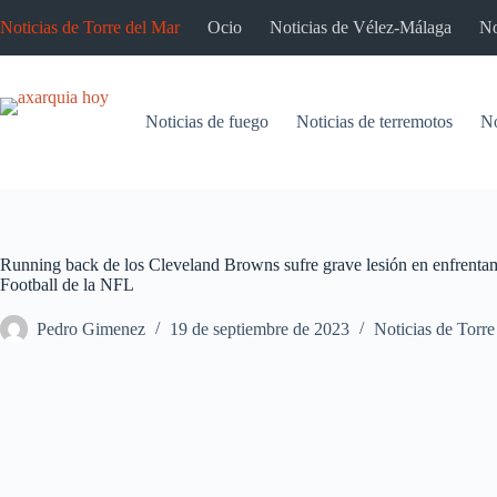
Saltar
Noticias de Torre del Mar
Ocio
Noticias de Vélez-Málaga
No
al
contenido
Noticias de fuego
Noticias de terremotos
No
Running back de los Cleveland Browns sufre grave lesión en enfrentam
Football de la NFL
Pedro Gimenez
19 de septiembre de 2023
Noticias de Torre