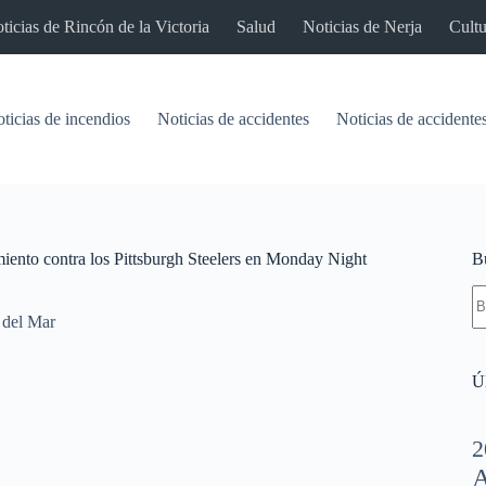
ticias de Rincón de la Victoria
Salud
Noticias de Nerja
Cultu
ticias de incendios
Noticias de accidentes
Noticias de accidentes
iento contra los Pittsburgh Steelers en Monday Night
B
S
re
 del Mar
Úl
2
A