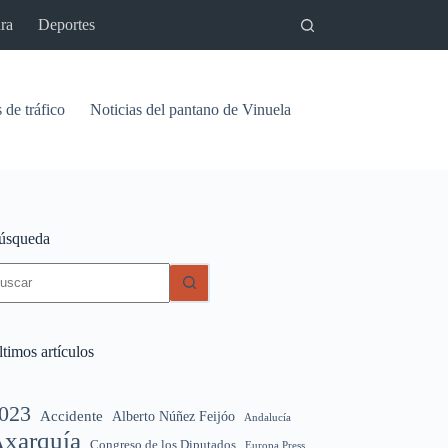
ra
Deportes
 de tráfico
Noticias del pantano de Vinuela
Relaciones
Signif
úsqueda
in
sultados
timos artículos
023
Accidente
Alberto Núñez Feijóo
Andalucía
xarquía
Congreso de los Diputados
Europa Press