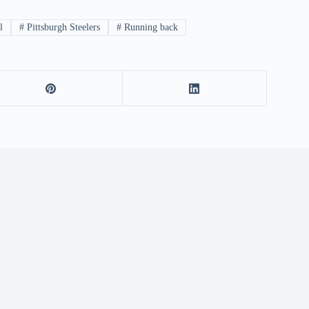
l
#
Pittsburgh Steelers
#
Running back